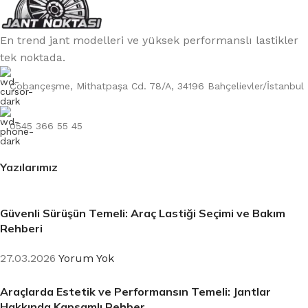
Rhoncus quisque sollicitudin
Decor
En trend jant modelleri ve yüksek performanslı lastikler
tek noktada.
Çobançeşme, Mithatpaşa Cd. 78/A, 34196 Bahçelievler/İstanbul
0545 366 55 45
Yazılarımız
Güvenli Sürüşün Temeli: Araç Lastiği Seçimi ve Bakım
Rehberi
27.03.2026
Yorum Yok
Araçlarda Estetik ve Performansın Temeli: Jantlar
Hakkında Kapsamlı Rehber