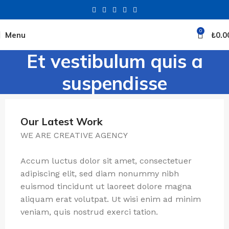
0
Menu
₺
0.0
Et vestibulum quis a
suspendisse
Our Latest Work
WE ARE CREATIVE AGENCY
Accum luctus dolor sit amet, consectetuer
adipiscing elit, sed diam nonummy nibh
euismod tincidunt ut laoreet dolore magna
aliquam erat volutpat. Ut wisi enim ad minim
veniam, quis nostrud exerci tation.