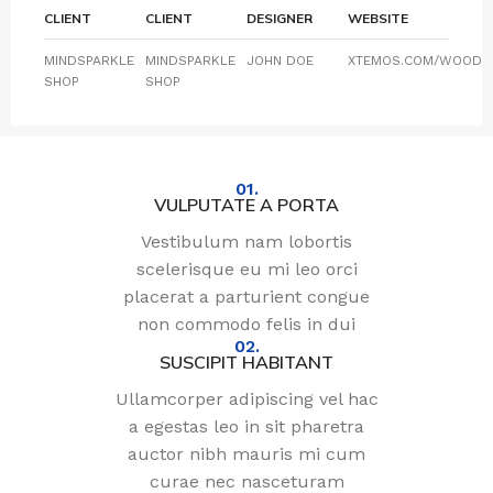
CLIENT
CLIENT
DESIGNER
WEBSITE
MINDSPARKLE
MINDSPARKLE
JOHN DOE
XTEMOS.COM/WOOD
SHOP
SHOP
01.
VULPUTATE A PORTA
Vestibulum nam lobortis
scelerisque eu mi leo orci
placerat a parturient congue
non commodo felis in dui
02.
SUSCIPIT HABITANT
Ullamcorper adipiscing vel hac
a egestas leo in sit pharetra
auctor nibh mauris mi cum
curae nec nasceturam