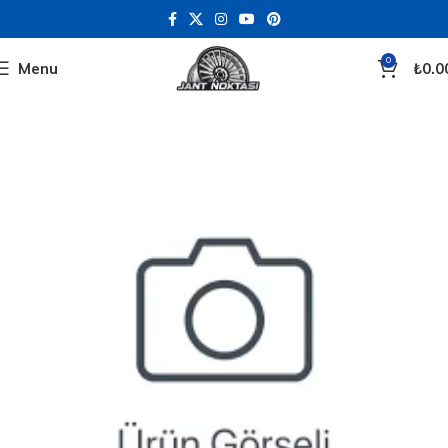
0
Menu
₺
0.0