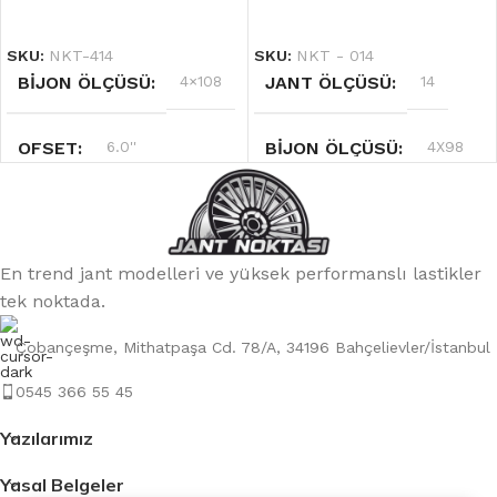
DEVAMINI OKU
DEVAMINI OKU
SKU:
NKT-414
SKU:
NKT - 014
BIJON ÖLÇÜSÜ
4×108
JANT ÖLÇÜSÜ
14
OFSET
6.0''
BIJON ÖLÇÜSÜ
4X98
RENK
Siyah
OFSET
5.5 J
En trend jant modelleri ve yüksek performanslı lastikler
JANT ÖLÇÜSÜ
14
RENK
Gri
tek noktada.
Çobançeşme, Mithatpaşa Cd. 78/A, 34196 Bahçelievler/İstanbul
0545 366 55 45
Yazılarımız
Yasal Belgeler