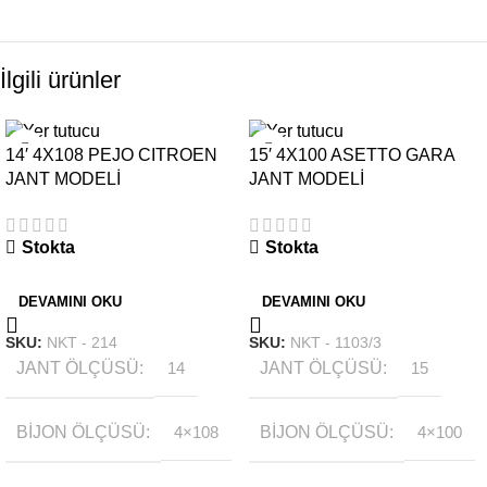
İlgili ürünler
14′ 4X108 PEJO CITROEN
15′ 4X100 ASETTO GARA
JANT MODELİ
JANT MODELİ
Stokta
Stokta
DEVAMINI OKU
DEVAMINI OKU
SKU:
NKT - 214
SKU:
NKT - 1103/3
JANT ÖLÇÜSÜ
14
JANT ÖLÇÜSÜ
15
BIJON ÖLÇÜSÜ
4×108
BIJON ÖLÇÜSÜ
4×100