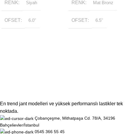
RENK
Siyah
RENK
Mat Bronz
OFSET
6.0''
OFSET
6.5''
En trend jant modelleri ve yüksek performanslı lastikler tek
noktada.
Çobançeşme, Mithatpaşa Cd. 78/A, 34196
Bahçelievler/İstanbul
0545 366 55 45