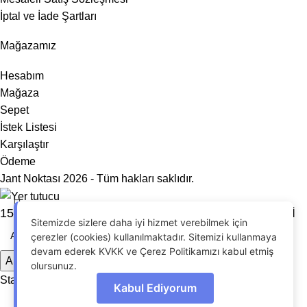
İptal ve İade Şartları
Mağazamız
Hesabım
Mağaza
Sepet
İstek Listesi
Karşılaştır
Ödeme
Jant Noktası 2026 - Tüm hakları saklıdır.
15′ 5X100 POLO IBIZA RAPID SCALA JANT MODELİ
Sitemizde sizlere daha iyi hizmet verebilmek için
çerezler (cookies) kullanılmaktadır. Sitemizi kullanmaya
devam ederek KVKK ve Çerez Politikamızı kabul etmiş
Arama
olursunuz.
OdrinDigital
tarafından geliştirildi.
Start typing to see products you are looking for.
Kabul Ediyorum
Menu