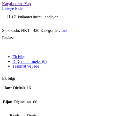
Karşılaştırma Yap
Listeye Ekle
17
kullanıcı ürünü inceliyor.
Stok kodu:
NKT - 420
Kategoriler:
Jant
Paylaş:
Ek bilgi
Değerlendirmeler (0)
Teslimat ve İade
Ek bilgi
Jant Ölçüsü
16
Bijon Ölçüsü
4×100
Renk
Siyah