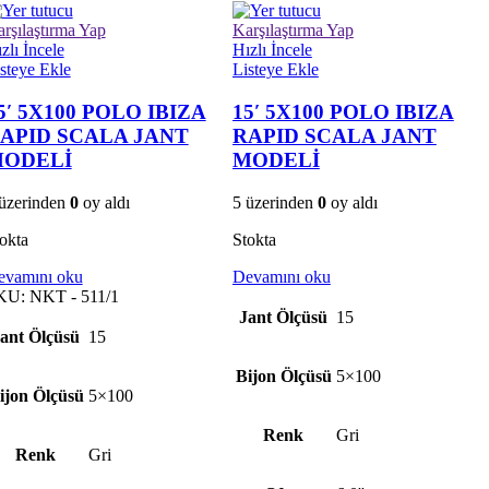
rşılaştırma Yap
Karşılaştırma Yap
zlı İncele
Hızlı İncele
steye Ekle
Listeye Ekle
5′ 5X100 POLO IBIZA
15′ 5X100 POLO IBIZA
APID SCALA JANT
RAPID SCALA JANT
ODELİ
MODELİ
üzerinden
0
oy aldı
5 üzerinden
0
oy aldı
okta
Stokta
evamını oku
Devamını oku
KU:
NKT - 511/1
Jant Ölçüsü
15
ant Ölçüsü
15
Bijon Ölçüsü
5×100
ijon Ölçüsü
5×100
Renk
Gri
Renk
Gri