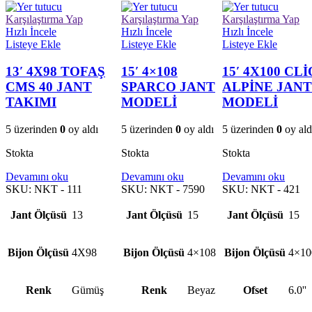
Karşılaştırma Yap
Karşılaştırma Yap
Karşılaştırma Yap
Hızlı İncele
Hızlı İncele
Hızlı İncele
Listeye Ekle
Listeye Ekle
Listeye Ekle
13′ 4X98 TOFAŞ
15′ 4×108
15′ 4X100 CLİ
CMS 40 JANT
SPARCO JANT
ALPİNE JAN
TAKIMI
MODELİ
MODELİ
5 üzerinden
0
oy aldı
5 üzerinden
0
oy aldı
5 üzerinden
0
oy ald
Stokta
Stokta
Stokta
Devamını oku
Devamını oku
Devamını oku
SKU:
NKT - 111
SKU:
NKT - 7590
SKU:
NKT - 421
Jant Ölçüsü
13
Jant Ölçüsü
15
Jant Ölçüsü
15
Bijon Ölçüsü
4X98
Bijon Ölçüsü
4×108
Bijon Ölçüsü
4×10
Renk
Gümüş
Renk
Beyaz
Ofset
6.0''