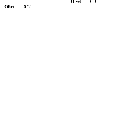
Ofset
6.0''
Ofset
6.5''