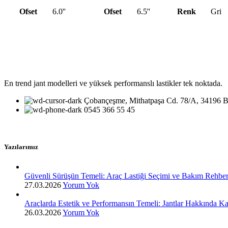
Ofset
6.0''
Ofset
6.5''
Renk
Gri
En trend jant modelleri ve yüksek performanslı lastikler tek noktada.
Çobançeşme, Mithatpaşa Cd. 78/A, 34196 Ba
0545 366 55 45
Yazılarımız
Güvenli Sürüşün Temeli: Araç Lastiği Seçimi ve Bakım Rehber
27.03.2026
Yorum Yok
Araçlarda Estetik ve Performansın Temeli: Jantlar Hakkında K
26.03.2026
Yorum Yok