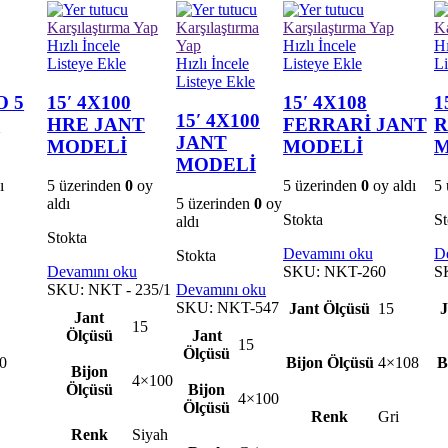
Karşılaştırma Yap
Karşılaştırma
Karşılaştırma Yap
Ka
Hızlı İncele
Yap
Hızlı İncele
Hı
Listeye Ekle
Hızlı İncele
Listeye Ekle
Li
Listeye Ekle
O 5
15′ 4X100
15′ 4X108
1
15′ 4X100
T
HRE JANT
FERRARİ JANT
R
JANT
MODELİ
MODELİ
M
MODELİ
ı
5 üzerinden
0
oy
5 üzerinden
0
oy aldı
5 
aldı
5 üzerinden
0
oy
Stokta
St
aldı
Stokta
Devamını oku
D
Stokta
Devamını oku
SKU:
NKT-260
S
SKU:
NKT - 235/1
Devamını oku
SKU:
NKT-547
Jant Ölçüsü
15
J
Jant
15
Ölçüsü
Jant
15
Ölçüsü
0
Bijon Ölçüsü
4×108
B
Bijon
4×100
Ölçüsü
Bijon
4×100
Ölçüsü
Renk
Gri
Renk
Siyah