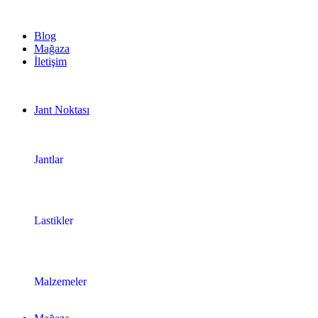
1.500 TL ve üzeri ücretsiz kargo!
Blog
Mağaza
İletişim
Jant Noktası
Jantlar
Lastikler
Malzemeler