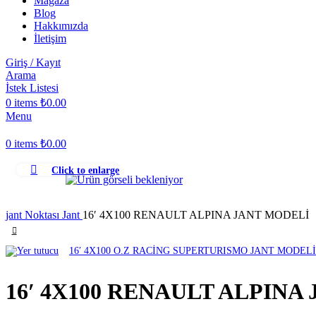
Mağaza
Blog
Hakkımızda
İletişim
Giriş / Kayıt
Arama
İstek Listesi
0
items
₺
0.00
Menu
0
items
₺
0.00
Click to enlarge
jant Noktası
Jant
16′ 4X100 RENAULT ALPINA JANT MODELİ
16′ 4X100 O.Z RACİNG SUPERTURISMO JANT MODELİ
16′ 4X100 RENAULT ALPINA