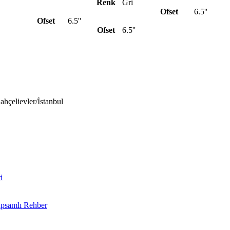
Renk
Gri
Ofset
6.5''
Ofset
6.5''
Ofset
6.5''
hçelievler/İstanbul
i
apsamlı Rehber