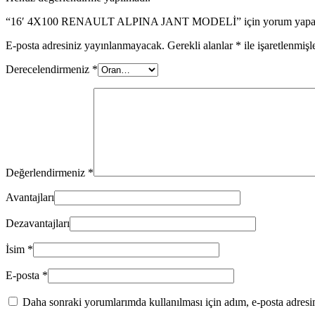
“16′ 4X100 RENAULT ALPINA JANT MODELİ” için yorum yapan il
E-posta adresiniz yayınlanmayacak.
Gerekli alanlar
*
ile işaretlenmişl
Derecelendirmeniz
*
Değerlendirmeniz
*
Avantajları
Dezavantajları
İsim
*
E-posta
*
Daha sonraki yorumlarımda kullanılması için adım, e-posta adresim