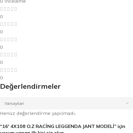
0 İnceleme
0
0
0
0
0
Değerlendirmeler
Henüz değerlendirme yapılmadı.
“16′ 4X108 O.Z RACİNG LEGGENDA JANT MODELİ” için
yorum yapan ilk kişi siz olun