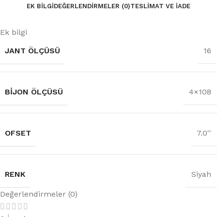
EK BILGI
DEĞERLENDIRMELER (0)
TESLIMAT VE İADE
Ek bilgi
JANT ÖLÇÜSÜ
16
BIJON ÖLÇÜSÜ
4×108
OFSET
7.0''
RENK
Siyah
Değerlendirmeler (0)