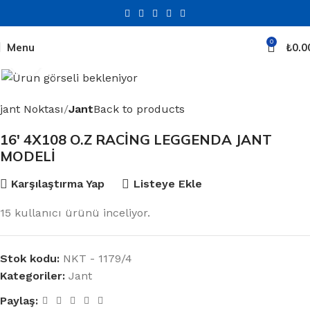
0
Menu
₺
0.0
Click to enlarge
jant Noktası
Jant
Back to products
16′ 4X108 O.Z RACİNG LEGGENDA JANT
MODELİ
Karşılaştırma Yap
Listeye Ekle
15
kullanıcı ürünü inceliyor.
Stok kodu:
NKT - 1179/4
Kategoriler:
Jant
Paylaş: