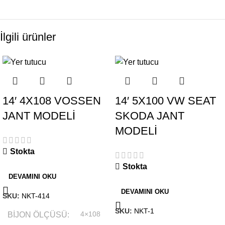
İlgili ürünler
14′ 4X108 VOSSEN
14′ 5X100 VW SEAT
JANT MODELİ
SKODA JANT
MODELİ
Stokta
Stokta
DEVAMINI OKU
DEVAMINI OKU
SKU:
NKT-414
SKU:
NKT-1
BIJON ÖLÇÜSÜ
4×108