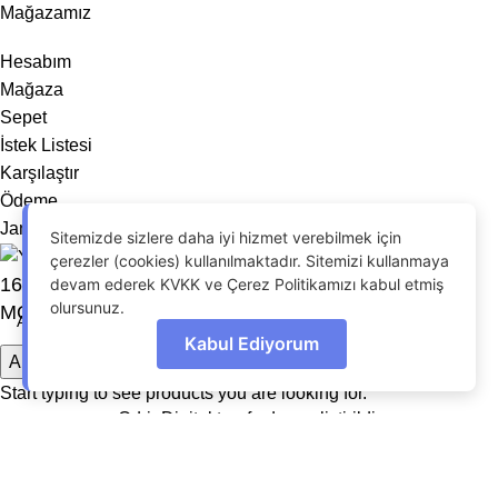
Mağazamız
Hesabım
Mağaza
Sepet
İstek Listesi
Karşılaştır
Ödeme
Jant Noktası 2026 - Tüm hakları saklıdır.
Sitemizde sizlere daha iyi hizmet verebilmek için
çerezler (cookies) kullanılmaktadır. Sitemizi kullanmaya
16′ 4X108 O.Z RACİNG SUPERTURISMO JANT
devam ederek KVKK ve Çerez Politikamızı kabul etmiş
olursunuz.
MODELİ
Kabul Ediyorum
Arama
Start typing to see products you are looking for.
OdrinDigital
tarafından geliştirildi.
Menu