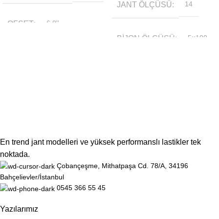
JANT ÖLÇÜSÜ
14
OFSET
6.0''
BIJON ÖLÇÜSÜ
5×100
RENK
Siyah
RENK
Siyah
JANT ÖLÇÜSÜ
14
OFSET
6.0''
En trend jant modelleri ve yüksek performanslı lastikler tek
noktada.
Çobançeşme, Mithatpaşa Cd. 78/A, 34196
Bahçelievler/İstanbul
0545 366 55 45
Yazılarımız