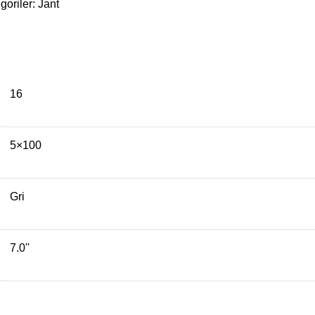
goriler:
Jant
16
5×100
Gri
7.0''