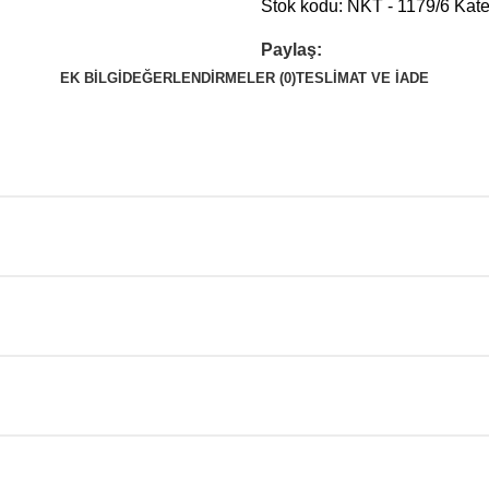
Stok kodu:
NKT - 1179/6
Kate
Paylaş:
EK BILGI
DEĞERLENDIRMELER (0)
TESLIMAT VE İADE