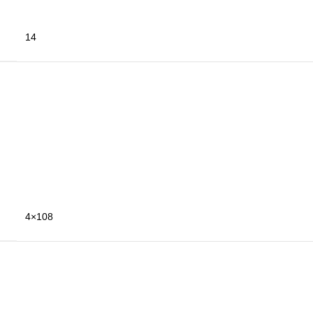
14
4×108
Siyah
6.0''
4×108
6.0''
Siyah