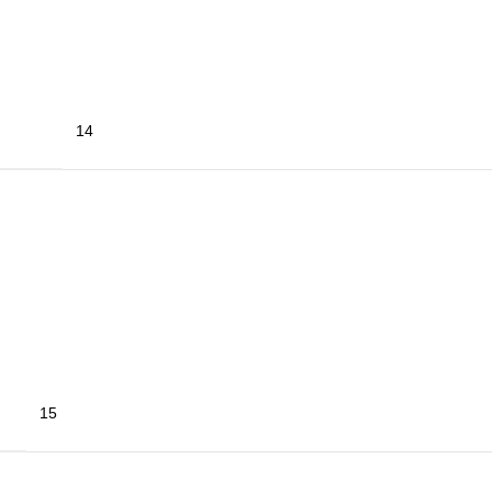
14
14
4X98
5.5 J
Gri
15
4×108