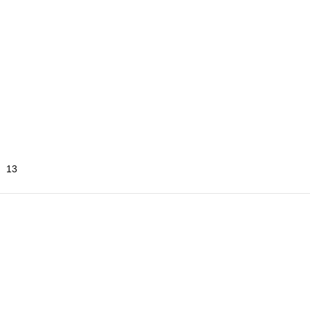
13
4X98
Gümüş
5.5 J