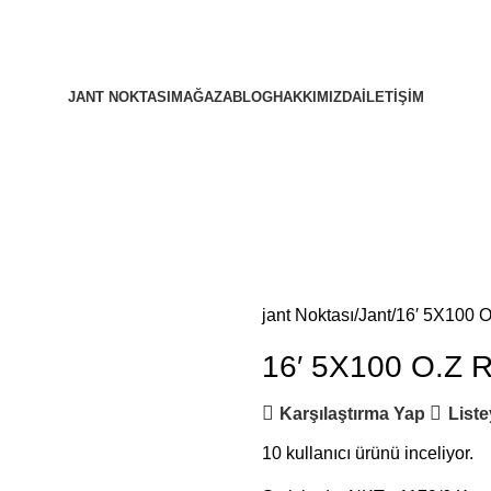
JANT NOKTASI
MAĞAZA
BLOG
HAKKIMIZDA
İLETIŞIM
jant Noktası
Jant
16′ 5X100
16′ 5X100 O.Z
Karşılaştırma Yap
Liste
10
kullanıcı ürünü inceliyor.