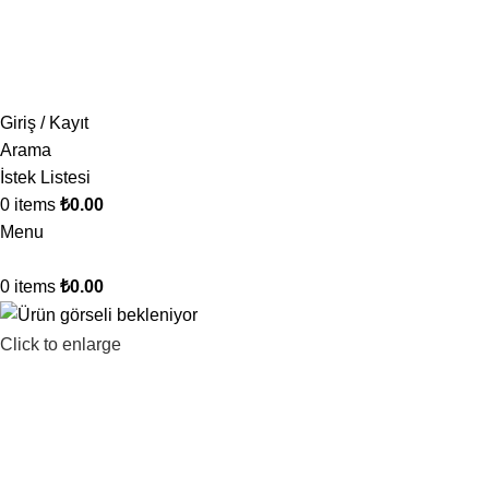
1.500 TL ve üzeri ücretsiz kargo!
Giriş / Kayıt
Arama
İstek Listesi
0
items
₺
0.00
Menu
0
items
₺
0.00
Click to enlarge