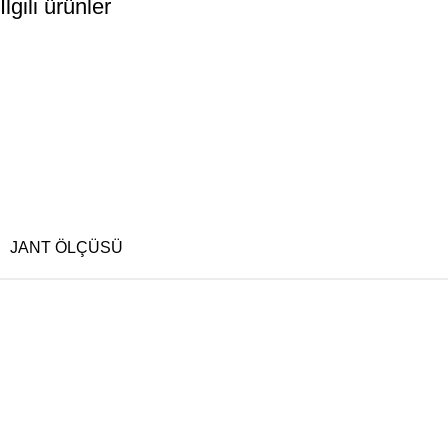
İlgili ürünler
JANT ÖLÇÜSÜ
BIJON ÖLÇÜSÜ
RENK
OFSET