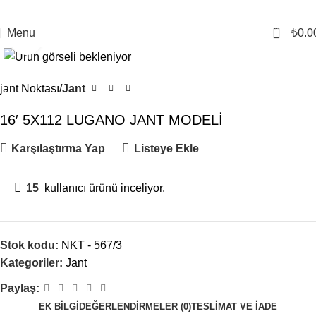
0
Menu
₺
0.0
Click to enlarge
jant Noktası
Jant
16′ 5X112 LUGANO JANT MODELİ
Karşılaştırma Yap
Listeye Ekle
15
kullanıcı ürünü inceliyor.
Stok kodu:
NKT - 567/3
Kategoriler:
Jant
Paylaş:
EK BILGI
DEĞERLENDIRMELER (0)
TESLIMAT VE İADE