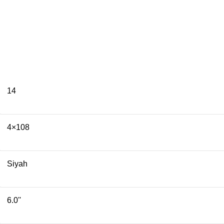
14
4×108
Siyah
6.0''