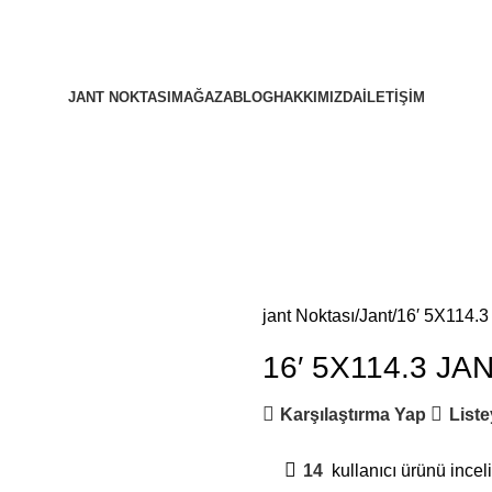
JANT NOKTASI
MAĞAZA
BLOG
HAKKIMIZDA
İLETIŞIM
jant Noktası
Jant
16′ 5X114.
16′ 5X114.3 JA
Karşılaştırma Yap
Liste
14
kullanıcı ürünü inceli