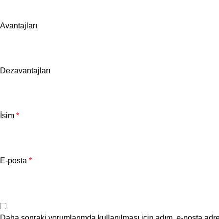
Avantajları
Dezavantajları
İsim
*
E-posta
*
Daha sonraki yorumlarımda kullanılması için adım, e-posta adre