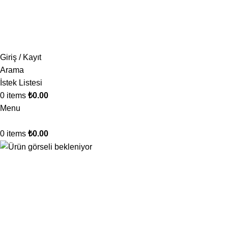
1.500 TL ve üzeri ücretsiz kargo!
Giriş / Kayıt
Arama
İstek Listesi
0
items
₺
0.00
Menu
0
items
₺
0.00