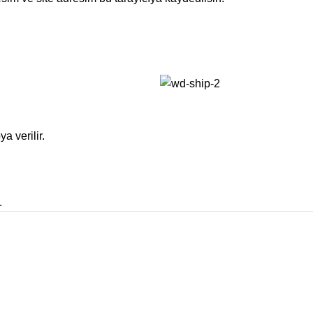
a verilir.
.