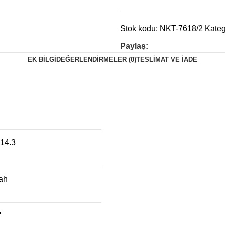
Stok kodu:
NKT-7618/2
Kateg
Paylaş:
EK BILGI
DEĞERLENDIRMELER (0)
TESLIMAT VE İADE
14.3
ah
'