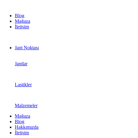
1.500 TL ve üzeri ücretsiz kargo!
Blog
Mağaza
İletişim
Jant Noktası
Jantlar
Lastikler
Malzemeler
Mağaza
Blog
Hakkımızda
İletişim