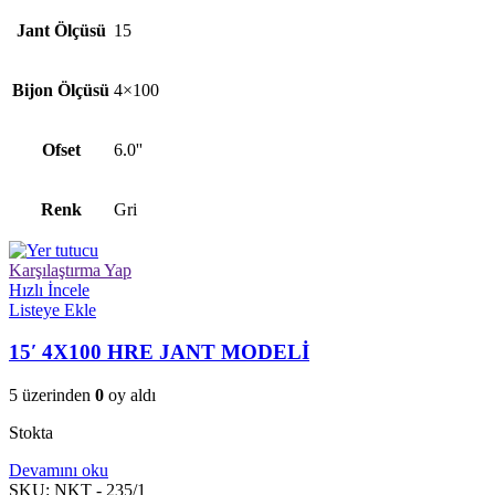
Jant Ölçüsü
15
Bijon Ölçüsü
4×100
Ofset
6.0''
Renk
Gri
Karşılaştırma Yap
Hızlı İncele
Listeye Ekle
15′ 4X100 HRE JANT MODELİ
5 üzerinden
0
oy aldı
Stokta
Devamını oku
SKU:
NKT - 235/1