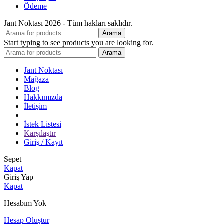
Ödeme
Jant Noktası 2026 - Tüm hakları saklıdır.
Arama
Start typing to see products you are looking for.
Arama
Jant Noktası
Mağaza
Blog
Hakkımızda
İletişim
İstek Listesi
Karşılaştır
Giriş / Kayıt
Sepet
Kapat
Giriş Yap
Kapat
Hesabım Yok
Hesap Oluştur