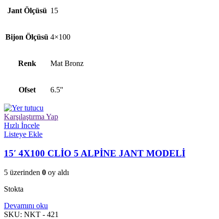
Jant Ölçüsü
15
Bijon Ölçüsü
4×100
Renk
Mat Bronz
Ofset
6.5''
Karşılaştırma Yap
Hızlı İncele
Listeye Ekle
15′ 4X100 CLİO 5 ALPİNE JANT MODELİ
5 üzerinden
0
oy aldı
Stokta
Devamını oku
SKU:
NKT - 421