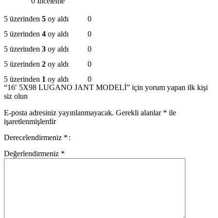
0 İnceleme
5 üzerinden
5
oy aldı
0
5 üzerinden
4
oy aldı
0
5 üzerinden
3
oy aldı
0
5 üzerinden
2
oy aldı
0
5 üzerinden
1
oy aldı
0
“16′ 5X98 LUGANO JANT MODELİ” için yorum yapan ilk kişi
siz olun
E-posta adresiniz yayınlanmayacak.
Gerekli alanlar
*
ile
işaretlenmişlerdir
Derecelendirmeniz
*
Değerlendirmeniz
*