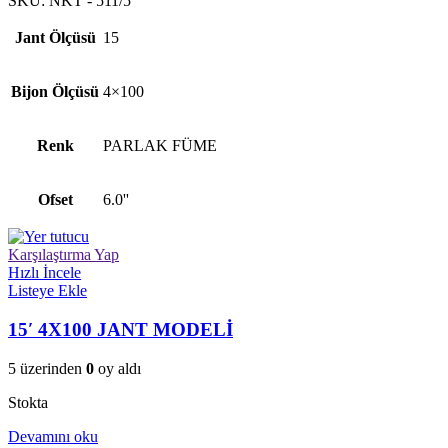
SKU:
NKT - 511/5
Jant Ölçüsü
15
Bijon Ölçüsü
4×100
Renk
PARLAK FÜME
Ofset
6.0''
Karşılaştırma Yap
Hızlı İncele
Listeye Ekle
15′ 4X100 JANT MODELİ
5 üzerinden
0
oy aldı
Stokta
Devamını oku