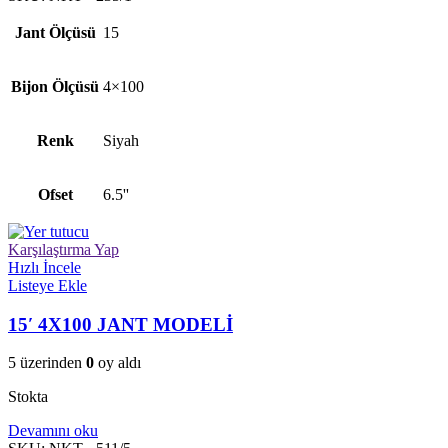
Jant Ölçüsü
15
Bijon Ölçüsü
4×100
Renk
Siyah
Ofset
6.5''
Karşılaştırma Yap
Hızlı İncele
Listeye Ekle
15′ 4X100 JANT MODELİ
5 üzerinden
0
oy aldı
Stokta
Devamını oku