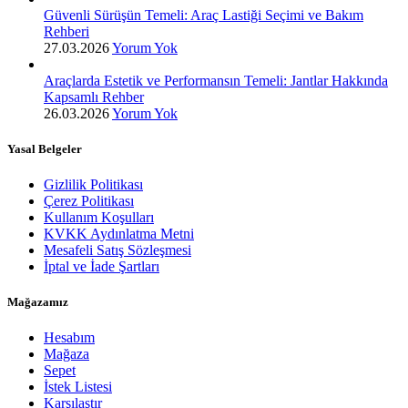
Güvenli Sürüşün Temeli: Araç Lastiği Seçimi ve Bakım
Rehberi
27.03.2026
Yorum Yok
Araçlarda Estetik ve Performansın Temeli: Jantlar Hakkında
Kapsamlı Rehber
26.03.2026
Yorum Yok
Yasal Belgeler
Gizlilik Politikası
Çerez Politikası
Kullanım Koşulları
KVKK Aydınlatma Metni
Mesafeli Satış Sözleşmesi
İptal ve İade Şartları
Mağazamız
Hesabım
Mağaza
Sepet
İstek Listesi
Karşılaştır