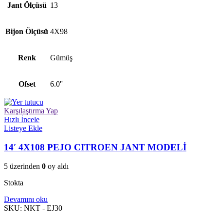
Jant Ölçüsü
13
Bijon Ölçüsü
4X98
Renk
Gümüş
Ofset
6.0''
Karşılaştırma Yap
Hızlı İncele
Listeye Ekle
14′ 4X108 PEJO CITROEN JANT MODELİ
5 üzerinden
0
oy aldı
Stokta
Devamını oku
SKU:
NKT - EJ30