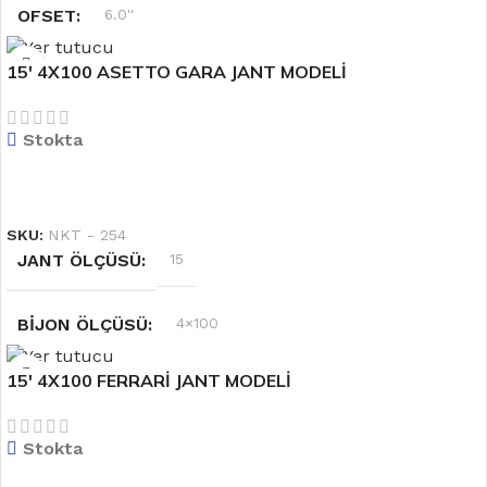
OFSET
6.0''
15′ 4X100 ASETTO GARA JANT MODELİ
RENK
Siyah
Stokta
JANT ÖLÇÜSÜ
14
DEVAMINI OKU
SKU:
NKT - 254
JANT ÖLÇÜSÜ
15
BIJON ÖLÇÜSÜ
4×100
15′ 4X100 FERRARİ JANT MODELİ
RENK
Gri
Stokta
OFSET
6.5''