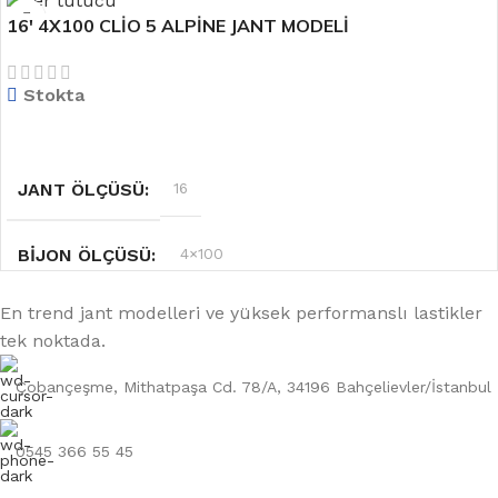
16′ 4X100 CLİO 5 ALPİNE JANT MODELİ
RENK
Mat Metal
Stokta
OFSET
6.5''
DEVAMINI OKU
JANT ÖLÇÜSÜ
16
BIJON ÖLÇÜSÜ
4×100
En trend jant modelleri ve yüksek performanslı lastikler
RENK
Gri
tek noktada.
OFSET
6.5''
Çobançeşme, Mithatpaşa Cd. 78/A, 34196 Bahçelievler/İstanbul
0545 366 55 45