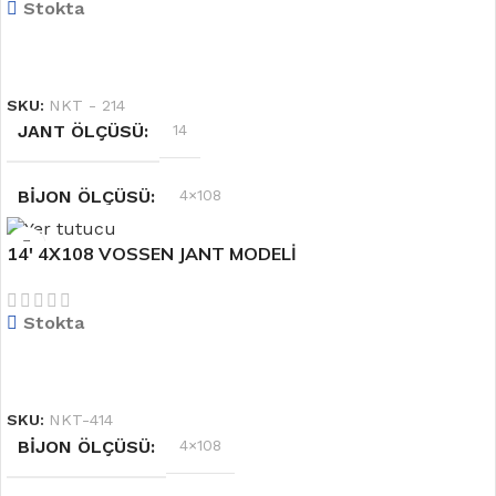
Stokta
OFSET
6.0''
DEVAMINI OKU
SKU:
NKT - 214
JANT ÖLÇÜSÜ
14
BIJON ÖLÇÜSÜ
4×108
14′ 4X108 VOSSEN JANT MODELİ
RENK
Siyah
Stokta
OFSET
6.0''
DEVAMINI OKU
SKU:
NKT-414
BIJON ÖLÇÜSÜ
4×108