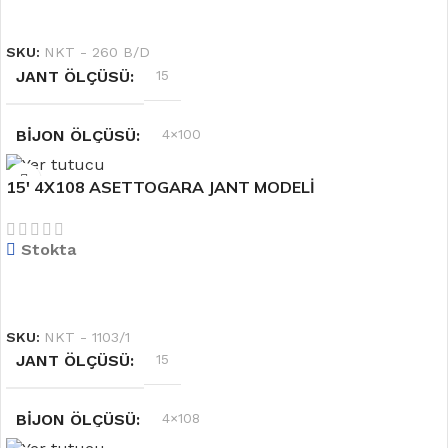
DEVAMINI OKU
SKU:
NKT - 260 B/D
JANT ÖLÇÜSÜ
15
BIJON ÖLÇÜSÜ
4×100
15′ 4X108 ASETTOGARA JANT MODELİ
RENK
Siyah
Stokta
OFSET
6.5''
DEVAMINI OKU
SKU:
NKT - 1103/1
JANT ÖLÇÜSÜ
15
BIJON ÖLÇÜSÜ
4×108