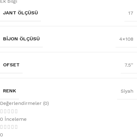
Ek bilgi
JANT ÖLÇÜSÜ
17
BIJON ÖLÇÜSÜ
4×108
OFSET
7.5''
RENK
Siyah
Değerlendirmeler (0)
0 İnceleme
0