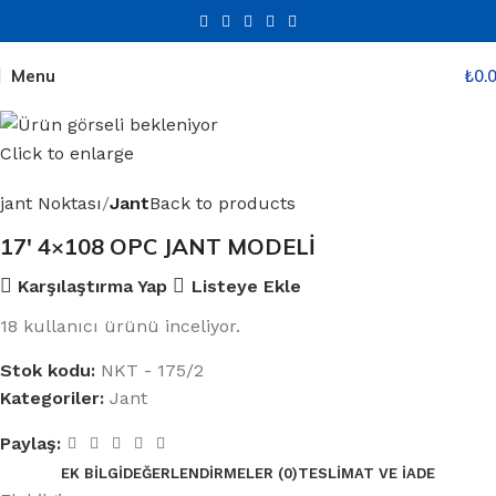
Menu
₺
0.
Click to enlarge
jant Noktası
Jant
Back to products
17′ 4×108 OPC JANT MODELİ
Karşılaştırma Yap
Listeye Ekle
18
kullanıcı ürünü inceliyor.
Stok kodu:
NKT - 175/2
Kategoriler:
Jant
Paylaş:
EK BILGI
DEĞERLENDIRMELER (0)
TESLIMAT VE İADE