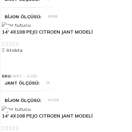
BIJON ÖLÇÜSÜ
4X98
14′ 4X108 PEJO CITROEN JANT MODELİ
RENK
Gümüş
Stokta
OFSET
6.0''
DEVAMINI OKU
SKU:
NKT - EJ30
JANT ÖLÇÜSÜ
14
BIJON ÖLÇÜSÜ
4×108
14′ 4X108 PEJO CITROEN JANT MODELİ
RENK
Siyah