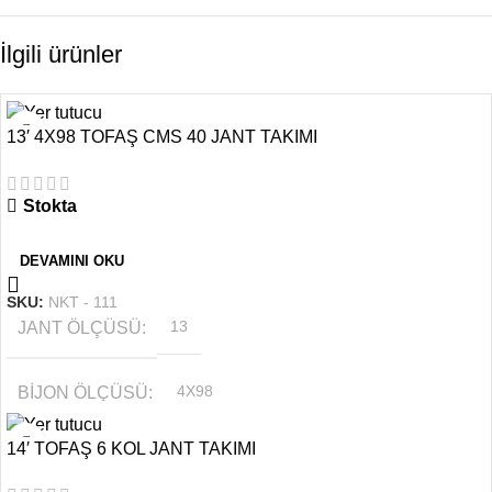
İlgili ürünler
13′ 4X98 TOFAŞ CMS 40 JANT TAKIMI
Stokta
DEVAMINI OKU
SKU:
NKT - 111
JANT ÖLÇÜSÜ
13
BIJON ÖLÇÜSÜ
4X98
14′ TOFAŞ 6 KOL JANT TAKIMI
RENK
Gümüş