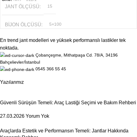
JANT ÖLÇÜSÜ
15
BIJON ÖLÇÜSÜ
5×100
En trend jant modelleri ve yüksek performanslı lastikler tek
RENK
Gri
noktada.
Çobançeşme, Mithatpaşa Cd. 78/A, 34196
OFSET
6.5''
Bahçelievler/İstanbul
0545 366 55 45
Yazılarımız
Güvenli Sürüşün Temeli: Araç Lastiği Seçimi ve Bakım Rehberi
27.03.2026
Yorum Yok
Araçlarda Estetik ve Performansın Temeli: Jantlar Hakkında