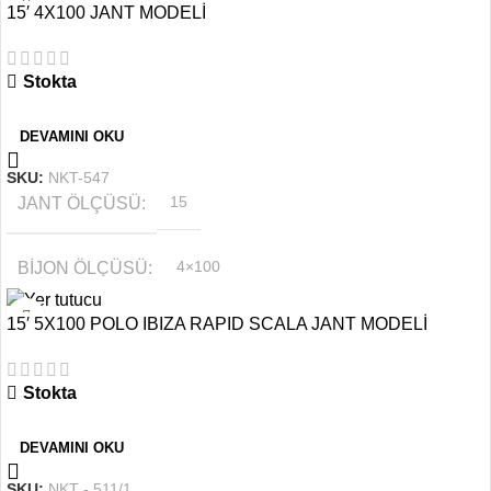
15′ 4X100 JANT MODELİ
OFSET
6.5''
Stokta
RENK
Gümüş
DEVAMINI OKU
SKU:
NKT-547
JANT ÖLÇÜSÜ
15
BIJON ÖLÇÜSÜ
4×100
15′ 5X100 POLO IBIZA RAPID SCALA JANT MODELİ
RENK
Gri
Stokta
OFSET
6.5''
DEVAMINI OKU
SKU:
NKT - 511/1