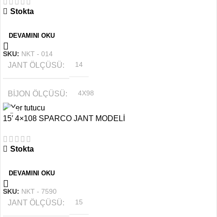
Stokta
OFSET
6.0''
DEVAMINI OKU
SKU:
NKT - 014
JANT ÖLÇÜSÜ
14
BIJON ÖLÇÜSÜ
4X98
15′ 4×108 SPARCO JANT MODELİ
OFSET
5.5 J
Stokta
RENK
Gri
DEVAMINI OKU
SKU:
NKT - 7590
JANT ÖLÇÜSÜ
15