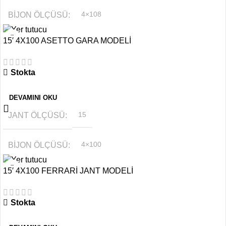
BIJON ÖLÇÜSÜ
4×108
15′ 4X100 ASETTO GARA MODELİ
RENK
Beyaz
Stokta
OFSET
6.5''
DEVAMINI OKU
JANT ÖLÇÜSÜ
15
BIJON ÖLÇÜSÜ
4×100
15′ 4X100 FERRARİ JANT MODELİ
OFSET
6.5''
Stokta
RENK
Gümüş