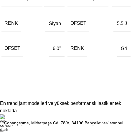
RENK
OFSET
Siyah
5.5 J
OFSET
RENK
6.0''
Gri
En trend jant modelleri ve yüksek performanslı lastikler tek
noktada.
Çobançeşme, Mithatpaşa Cd. 78/A, 34196 Bahçelievler/İstanbul