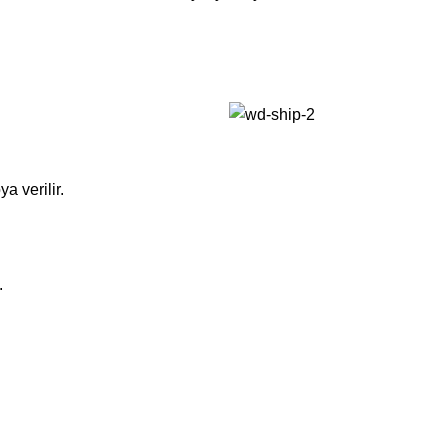
a verilir.
.