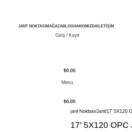
JANT NOKTASI
MAĞAZA
BLOG
HAKKIMIZDA
İLETIŞIM
Giriş / Kayıt
₺
0.00
Menu
₺
0.00
jant Noktası
Jant
17′ 5X120
17′ 5X120 OPC