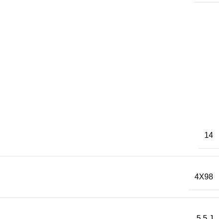
14
4X98
5.5 J