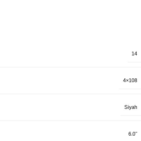
14
4×108
Siyah
6.0''