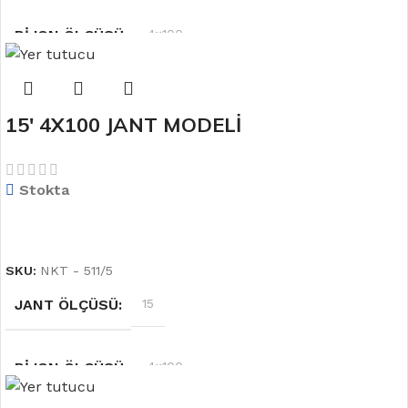
BIJON ÖLÇÜSÜ
4×100
OFSET
6.5''
15′ 4X100 JANT MODELİ
RENK
Gümüş
Stokta
DEVAMINI OKU
SKU:
NKT - 511/5
JANT ÖLÇÜSÜ
15
BIJON ÖLÇÜSÜ
4×100