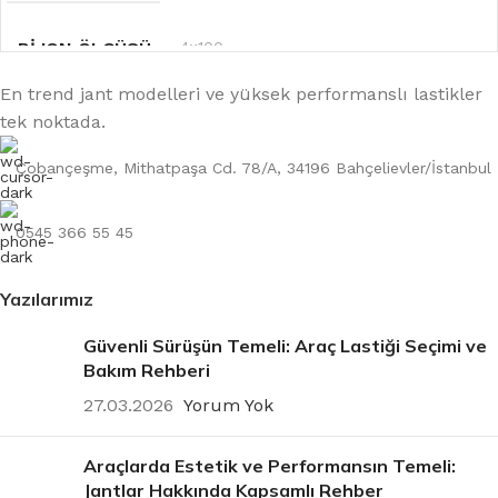
BIJON ÖLÇÜSÜ
4×100
En trend jant modelleri ve yüksek performanslı lastikler
tek noktada.
RENK
Gri
Çobançeşme, Mithatpaşa Cd. 78/A, 34196 Bahçelievler/İstanbul
OFSET
6.5''
0545 366 55 45
Yazılarımız
Güvenli Sürüşün Temeli: Araç Lastiği Seçimi ve
Bakım Rehberi
27.03.2026
Yorum Yok
Araçlarda Estetik ve Performansın Temeli:
Jantlar Hakkında Kapsamlı Rehber