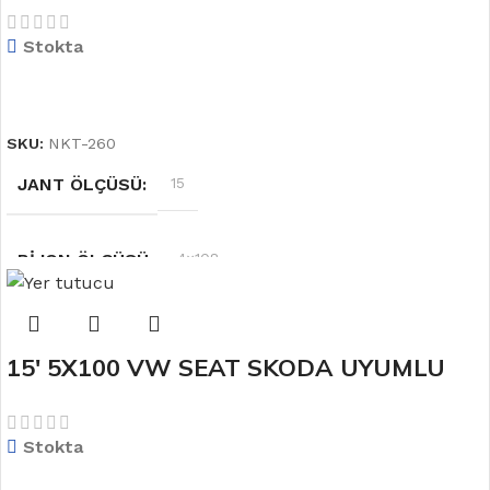
OFSET
6.5''
Stokta
DEVAMINI OKU
SKU:
NKT-260
JANT ÖLÇÜSÜ
15
BIJON ÖLÇÜSÜ
4×108
RENK
Gri
15′ 5X100 VW SEAT SKODA UYUMLU
JANT MODELİ
OFSET
6.5''
Stokta