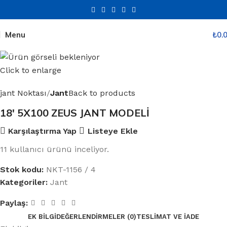
Menu
₺
0.
Click to enlarge
jant Noktası
Jant
Back to products
18′ 5X100 ZEUS JANT MODELİ
Karşılaştırma Yap
Listeye Ekle
11
kullanıcı ürünü inceliyor.
Stok kodu:
NKT-1156 / 4
Kategoriler:
Jant
Paylaş:
EK BILGI
DEĞERLENDIRMELER (0)
TESLIMAT VE İADE