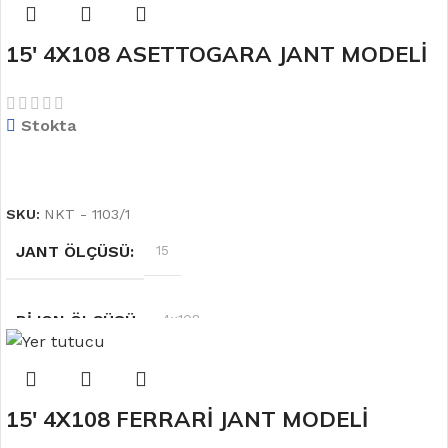
RENK
PARLAK FÜME
15′ 4X108 ASETTOGARA JANT MODELİ
OFSET
6.0''
Stokta
DEVAMINI OKU
SKU:
NKT - 1103/1
JANT ÖLÇÜSÜ
15
BIJON ÖLÇÜSÜ
4×108
RENK
Mat Metal
15′ 4X108 FERRARİ JANT MODELİ