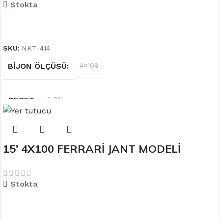
Stokta
DEVAMINI OKU
SKU:
NKT-414
BIJON ÖLÇÜSÜ
4×108
OFSET
6.0''
RENK
Siyah
15′ 4X100 FERRARİ JANT MODELİ
JANT ÖLÇÜSÜ
14
Stokta
DEVAMINI OKU