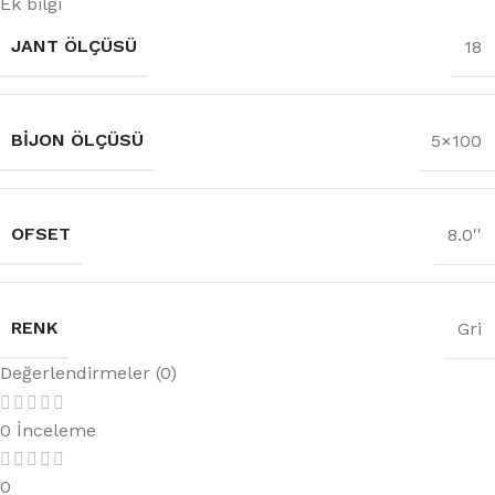
Ek bilgi
JANT ÖLÇÜSÜ
18
BIJON ÖLÇÜSÜ
5×100
OFSET
8.0''
RENK
Gri
Değerlendirmeler (0)
0 İnceleme
0