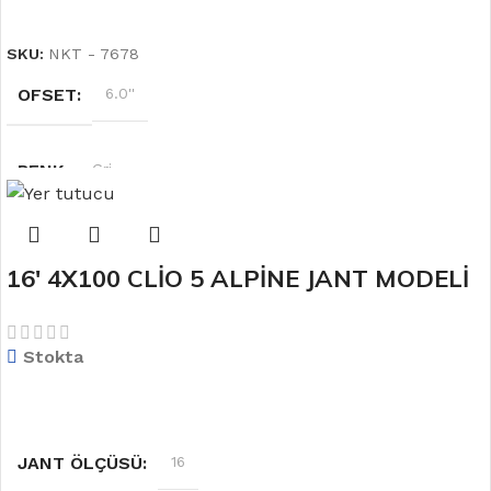
DEVAMINI OKU
SKU:
NKT - 7678
OFSET
6.0''
RENK
Gri
UYUMLU MARKA
Polo-Ibiza
16′ 4X100 CLİO 5 ALPİNE JANT MODELİ
JANT ÖLÇÜSÜ
15
Stokta
BIJON ÖLÇÜSÜ
5×100
DEVAMINI OKU
JANT ÖLÇÜSÜ
16