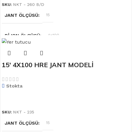
SKU:
NKT - 260 B/D
JANT ÖLÇÜSÜ
15
BIJON ÖLÇÜSÜ
4×100
RENK
Siyah
15′ 4X100 HRE JANT MODELİ
OFSET
6.5''
Stokta
DEVAMINI OKU
SKU:
NKT - 235
JANT ÖLÇÜSÜ
15