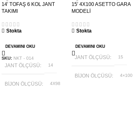
14′ TOFAŞ 6 KOL JANT
15′ 4X100 ASETTO GARA
TAKIMI
MODELİ
Stokta
Stokta
DEVAMINI OKU
DEVAMINI OKU
JANT ÖLÇÜSÜ
15
SKU:
NKT - 014
JANT ÖLÇÜSÜ
14
BIJON ÖLÇÜSÜ
4×100
BIJON ÖLÇÜSÜ
4X98
OFSET
6.5''
OFSET
5.5 J
RENK
Gümüş
RENK
Gri