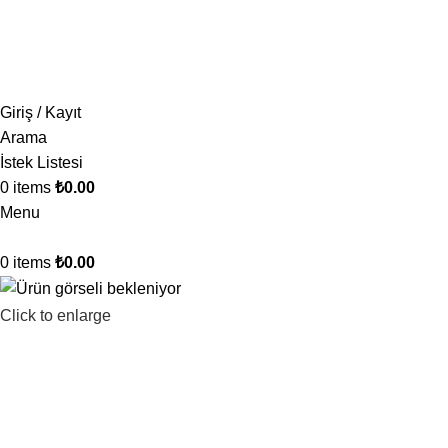
1.500 TL ve üzeri ücretsiz kargo!
Giriş / Kayıt
Arama
İstek Listesi
0
items
₺
0.00
Menu
0
items
₺
0.00
Click to enlarge