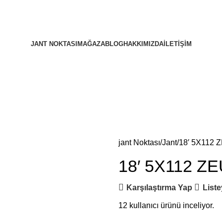
JANT NOKTASI
MAĞAZA
BLOG
HAKKIMIZDA
İLETIŞIM
jant Noktası
Jant
18′ 5X112
18′ 5X112 Z
Karşılaştırma Yap
Liste
12
kullanıcı ürünü inceliyor.