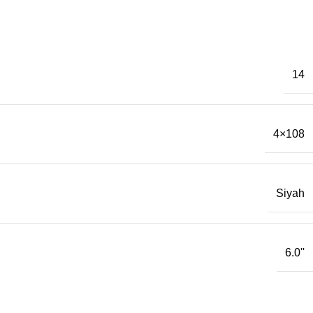
14
4×108
Siyah
6.0''