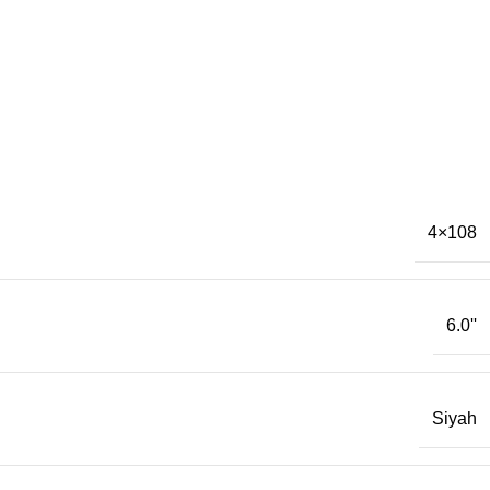
4×108
6.0''
Siyah