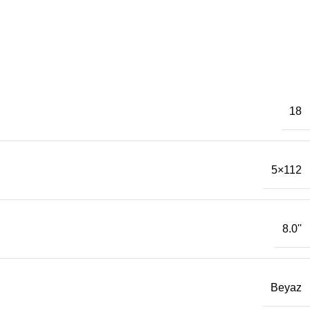
18
5×112
8.0''
Beyaz