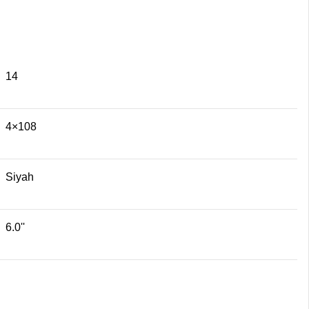
14
4×108
Siyah
6.0''