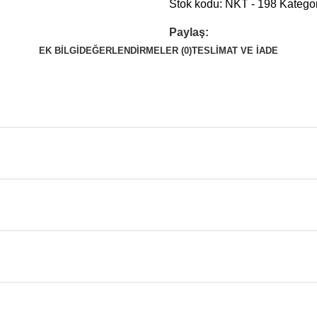
Stok kodu:
NKT - 198
Kategor
Paylaş:
EK BILGI
DEĞERLENDIRMELER (0)
TESLIMAT VE İADE