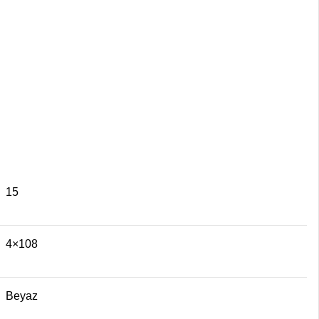
15
4×108
Beyaz