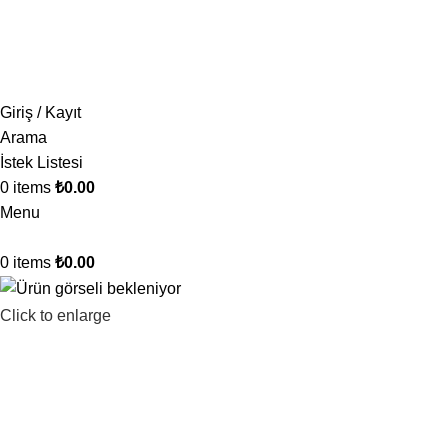
1.500 TL ve üzeri ücretsiz kargo!
Giriş / Kayıt
Arama
İstek Listesi
0
items
₺
0.00
Menu
0
items
₺
0.00
Click to enlarge