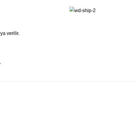
a verilir.
.