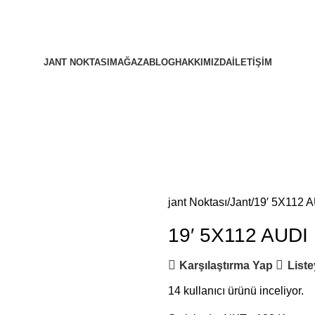
JANT NOKTASI
MAĞAZA
BLOG
HAKKIMIZDA
İLETIŞIM
jant Noktası
Jant
19′ 5X112 
19′ 5X112 AUD
Karşılaştırma Yap
Liste
14
kullanıcı ürünü inceliyor.