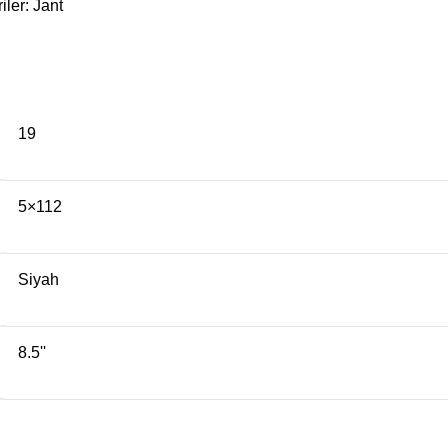
iler:
Jant
19
5×112
Siyah
8.5''