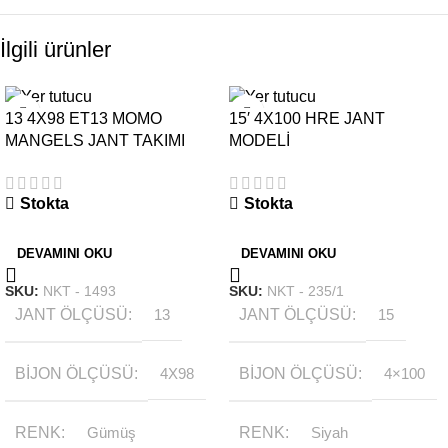
İlgili ürünler
13 4X98 ET13 MOMO
15′ 4X100 HRE JANT
MANGELS JANT TAKIMI
MODELİ
Stokta
Stokta
DEVAMINI OKU
DEVAMINI OKU
SKU:
NKT - 1493
SKU:
NKT - 235/1
JANT ÖLÇÜSÜ
13
JANT ÖLÇÜSÜ
15
BIJON ÖLÇÜSÜ
4X98
BIJON ÖLÇÜSÜ
4×100
RENK
Gümüş
RENK
Siyah