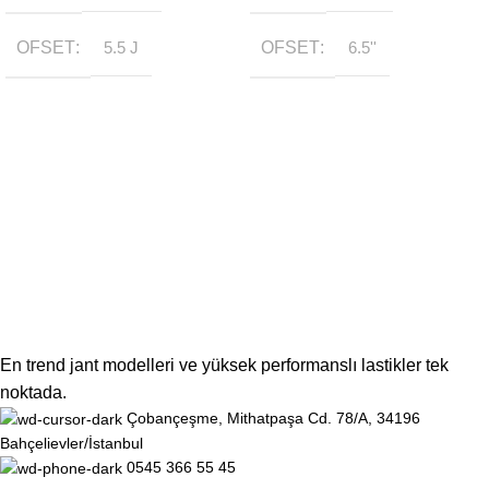
OFSET
5.5 J
OFSET
6.5''
En trend jant modelleri ve yüksek performanslı lastikler tek
noktada.
Çobançeşme, Mithatpaşa Cd. 78/A, 34196
Bahçelievler/İstanbul
0545 366 55 45