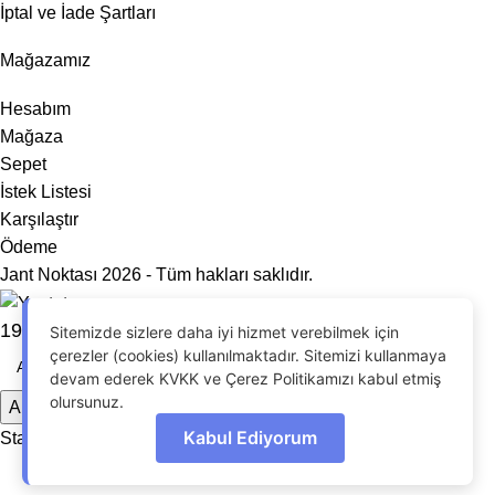
İptal ve İade Şartları
Mağazamız
Hesabım
Mağaza
Sepet
İstek Listesi
Karşılaştır
Ödeme
Jant Noktası 2026 - Tüm hakları saklıdır.
19′ 5X112 AUDI RS JANT MODELİ
Sitemizde sizlere daha iyi hizmet verebilmek için
çerezler (cookies) kullanılmaktadır. Sitemizi kullanmaya
devam ederek KVKK ve Çerez Politikamızı kabul etmiş
olursunuz.
Arama
Kabul Ediyorum
OdrinDigital
tarafından geliştirildi.
Start typing to see products you are looking for.
Menu