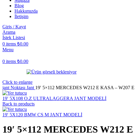
Mağaza
Blog
Hakkımızda
İletişim
Giriş / Kayıt
Arama
İstek Listesi
0
items
₺
0.00
Menu
0
items
₺
0.00
Click to enlarge
jant Noktası
Jant
19′ 5×112 MERCEDES W212 E KASA – W207
19′ 5X108 O.Z ULTRALAGGERA JANT MODELİ
Back to products
19′ 5X120 BMW CS M JANT MODELİ
19′ 5×112 MERCEDES W212 