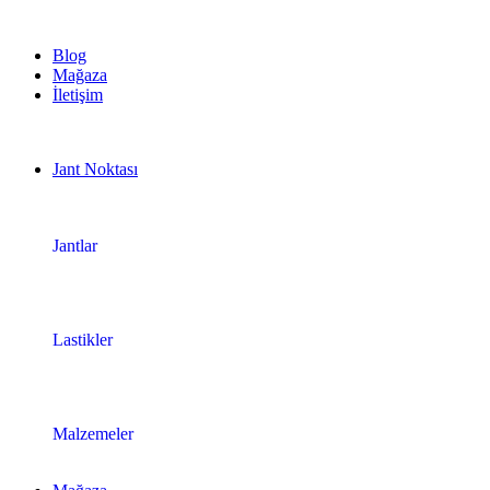
1.500 TL ve üzeri ücretsiz kargo!
Blog
Mağaza
İletişim
Jant Noktası
Jantlar
Lastikler
Malzemeler