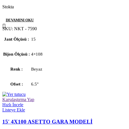
Stokta
DEVAMINI OKU
SKU:
NKT - 7590
Jant Ölçüsü
15
Bijon Ölçüsü
4×108
Renk
Beyaz
Ofset
6.5''
Karşılaştırma Yap
Hızlı İncele
Listeye Ekle
15′ 4X100 ASETTO GARA MODELİ