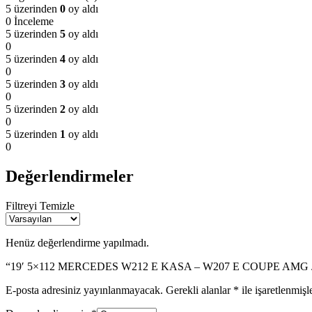
5 üzerinden
0
oy aldı
0 İnceleme
5 üzerinden
5
oy aldı
0
5 üzerinden
4
oy aldı
0
5 üzerinden
3
oy aldı
0
5 üzerinden
2
oy aldı
0
5 üzerinden
1
oy aldı
0
Değerlendirmeler
Filtreyi Temizle
Henüz değerlendirme yapılmadı.
“19′ 5×112 MERCEDES W212 E KASA – W207 E COUPE AMG JANT” 
E-posta adresiniz yayınlanmayacak.
Gerekli alanlar
*
ile işaretlenmişl