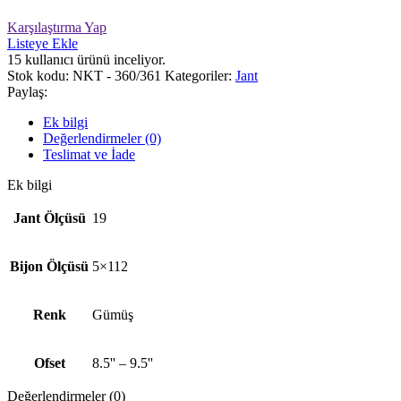
Karşılaştırma Yap
Listeye Ekle
15
kullanıcı ürünü inceliyor.
Stok kodu:
NKT - 360/361
Kategoriler:
Jant
Paylaş:
Ek bilgi
Değerlendirmeler (0)
Teslimat ve İade
Ek bilgi
Jant Ölçüsü
19
Bijon Ölçüsü
5×112
Renk
Gümüş
Ofset
8.5'' – 9.5''
Değerlendirmeler (0)