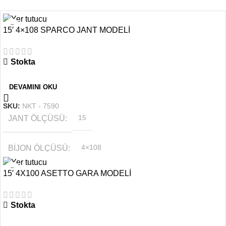
15′ 4×108 SPARCO JANT MODELİ
Stokta
DEVAMINI OKU
SKU:
NKT - 7590
JANT ÖLÇÜSÜ
15
BIJON ÖLÇÜSÜ
4×108
15′ 4X100 ASETTO GARA MODELİ
RENK
Beyaz
Stokta
OFSET
6.5''