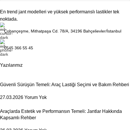
En trend jant modelleri ve yüksek performanslı lastikler tek
UYUMLU MARKA
Polo-Ibiza
noktada.
JANT ÖLÇÜSÜ
15
Çobançeşme, Mithatpaşa Cd. 78/A, 34196 Bahçelievler/İstanbul
0545 366 55 45
BIJON ÖLÇÜSÜ
5×100
Yazılarımız
Güvenli Sürüşün Temeli: Araç Lastiği Seçimi ve Bakım Rehberi
27.03.2026
Yorum Yok
Araçlarda Estetik ve Performansın Temeli: Jantlar Hakkında
Kapsamlı Rehber