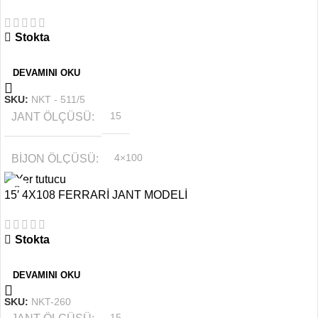
Stokta
OFSET
6.5''
DEVAMINI OKU
SKU:
NKT - 511/5
JANT ÖLÇÜSÜ
15
BIJON ÖLÇÜSÜ
4×100
15′ 4X108 FERRARİ JANT MODELİ
RENK
PARLAK FÜME
Stokta
OFSET
6.0''
DEVAMINI OKU
SKU:
NKT-260
15