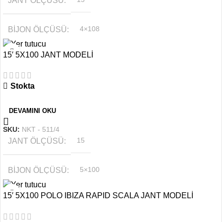
JANT ÖLÇÜSÜ
BIJON ÖLÇÜSÜ
4×108
15′ 5X100 JANT MODELİ
RENK
Gri
Stokta
OFSET
6.5''
DEVAMINI OKU
SKU:
NKT - 511/4
JANT ÖLÇÜSÜ
15
BIJON ÖLÇÜSÜ
5×100
15′ 5X100 POLO IBIZA RAPID SCALA JANT MODELİ
RENK
PARLAK FÜME