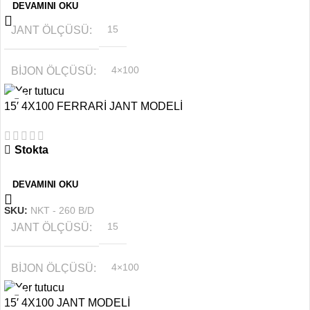
DEVAMINI OKU
JANT ÖLÇÜSÜ
15
BIJON ÖLÇÜSÜ
4×100
15′ 4X100 FERRARİ JANT MODELİ
OFSET
6.5''
Stokta
RENK
Gümüş
DEVAMINI OKU
SKU:
NKT - 260 B/D
JANT ÖLÇÜSÜ
15
BIJON ÖLÇÜSÜ
4×100
15′ 4X100 JANT MODELİ
RENK
Siyah