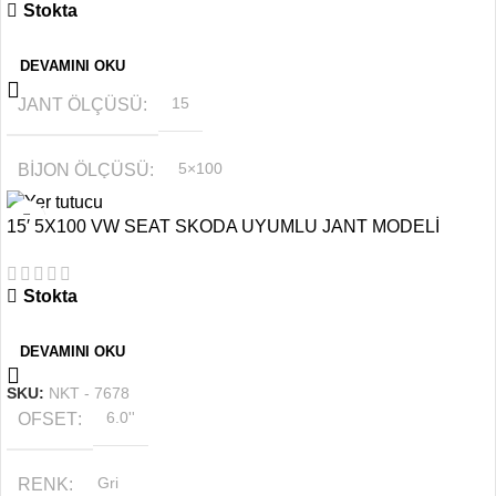
Stokta
OFSET
6.0''
DEVAMINI OKU
JANT ÖLÇÜSÜ
15
BIJON ÖLÇÜSÜ
5×100
15′ 5X100 VW SEAT SKODA UYUMLU JANT MODELİ
RENK
Gri
Stokta
OFSET
6.0''
DEVAMINI OKU
SKU:
NKT - 7678
OFSET
6.0''
RENK
Gri