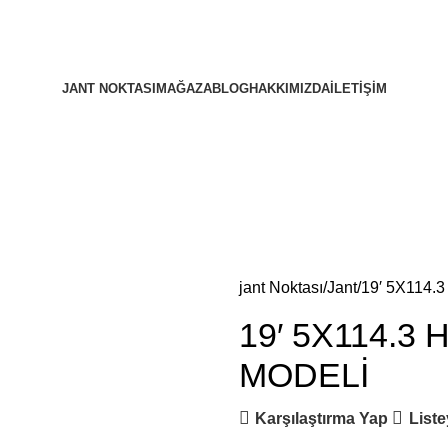
JANT NOKTASI
MAĞAZA
BLOG
HAKKIMIZDA
İLETIŞIM
jant Noktası
Jant
19′ 5X114
19′ 5X114.
MODELİ
Karşılaştırma Yap
Liste