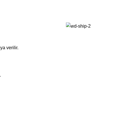
a verilir.
.