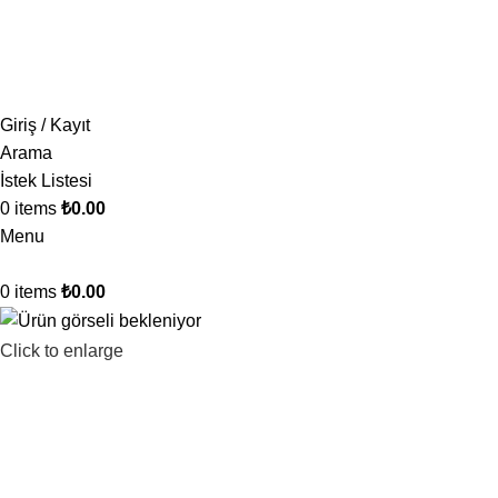
1.500 TL ve üzeri ücretsiz kargo!
Giriş / Kayıt
Arama
İstek Listesi
0
items
₺
0.00
Menu
0
items
₺
0.00
Click to enlarge