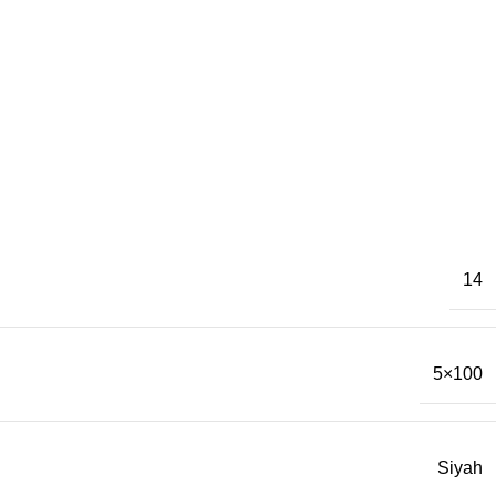
14
5×100
Siyah