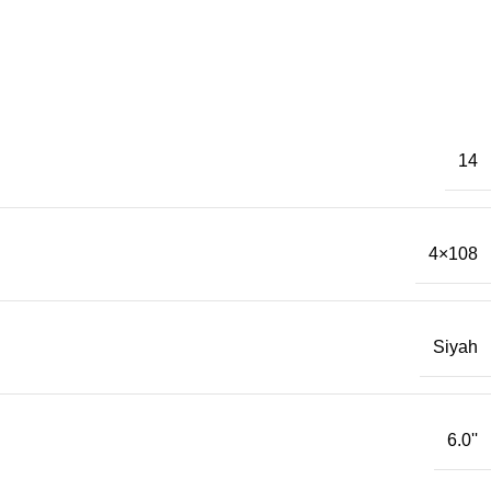
14
4×108
Siyah
6.0''