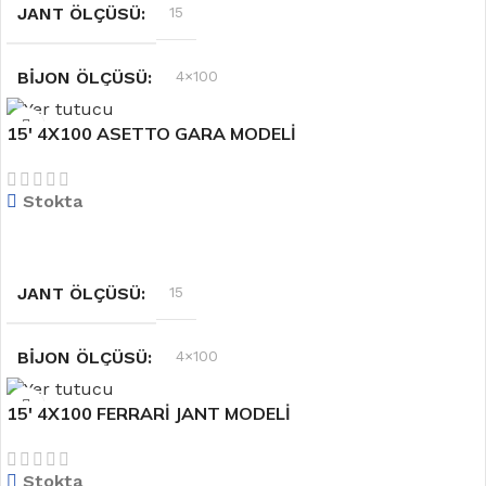
JANT ÖLÇÜSÜ
15
BIJON ÖLÇÜSÜ
4×100
15′ 4X100 ASETTO GARA MODELİ
RENK
Gri
Stokta
OFSET
6.5''
DEVAMINI OKU
JANT ÖLÇÜSÜ
15
BIJON ÖLÇÜSÜ
4×100
15′ 4X100 FERRARİ JANT MODELİ
OFSET
6.5''
Stokta
RENK
Gümüş