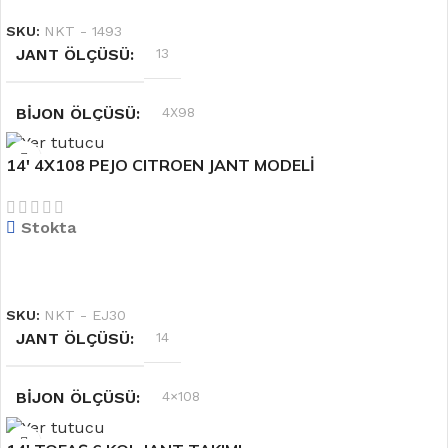
SKU:
NKT - 1493
JANT ÖLÇÜSÜ
13
BIJON ÖLÇÜSÜ
4X98
14′ 4X108 PEJO CITROEN JANT MODELİ
RENK
Gümüş
Stokta
OFSET
5.5 J
DEVAMINI OKU
SKU:
NKT - EJ30
JANT ÖLÇÜSÜ
14
BIJON ÖLÇÜSÜ
4×108