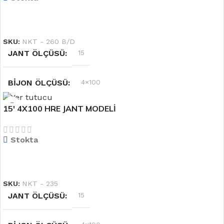
DEVAMINI OKU
SKU:
NKT - 260 B/D
JANT ÖLÇÜSÜ
15
BIJON ÖLÇÜSÜ
4×100
15′ 4X100 HRE JANT MODELİ
RENK
Siyah
Stokta
OFSET
6.5''
DEVAMINI OKU
SKU:
NKT - 235
JANT ÖLÇÜSÜ
15