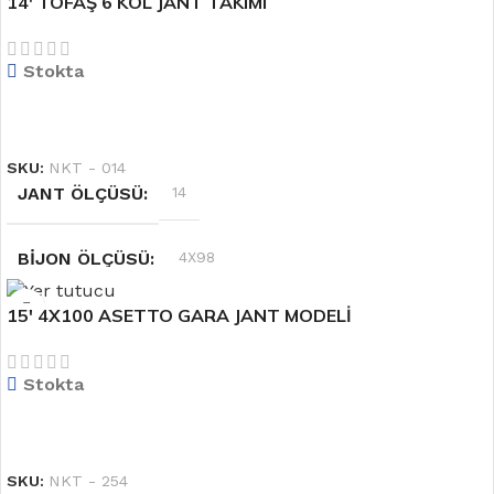
14′ TOFAŞ 6 KOL JANT TAKIMI
RENK
Siyah
Stokta
OFSET
6.0''
DEVAMINI OKU
SKU:
NKT - 014
JANT ÖLÇÜSÜ
14
BIJON ÖLÇÜSÜ
4X98
15′ 4X100 ASETTO GARA JANT MODELİ
OFSET
5.5 J
Stokta
RENK
Gri
DEVAMINI OKU
SKU:
NKT - 254