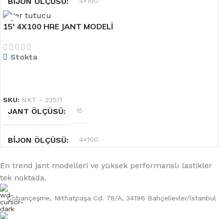
BIJON ÖLÇÜSÜ
4×100
15′ 4X100 HRE JANT MODELİ
OFSET
6.5''
Stokta
RENK
Gümüş
DEVAMINI OKU
SKU:
NKT - 235/1
JANT ÖLÇÜSÜ
15
BIJON ÖLÇÜSÜ
4×100
En trend jant modelleri ve yüksek performanslı lastikler
RENK
Siyah
tek noktada.
OFSET
6.5''
Çobançeşme, Mithatpaşa Cd. 78/A, 34196 Bahçelievler/İstanbul