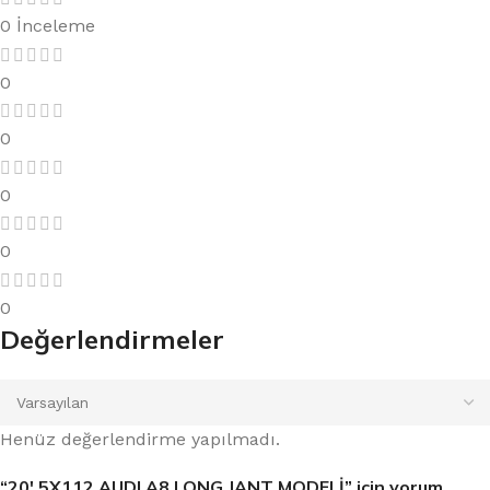
0 İnceleme
0
0
0
0
0
Değerlendirmeler
Henüz değerlendirme yapılmadı.
“20′ 5X112 AUDI A8 LONG JANT MODELİ” için yorum