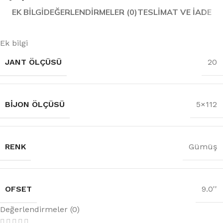
EK BILGI
DEĞERLENDIRMELER (0)
TESLIMAT VE İADE
Ek bilgi
JANT ÖLÇÜSÜ
20
BIJON ÖLÇÜSÜ
5×112
RENK
Gümüş
OFSET
9.0''
Değerlendirmeler (0)