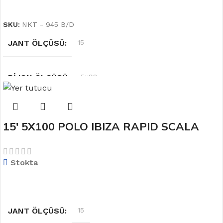
DEVAMINI OKU
SKU:
NKT - 945 B/D
JANT ÖLÇÜSÜ
15
BIJON ÖLÇÜSÜ
5×98
OFSET
6.5''
15′ 5X100 POLO IBIZA RAPID SCALA
JANT MODELİ
RENK
Siyah
Stokta
DEVAMINI OKU
JANT ÖLÇÜSÜ
15