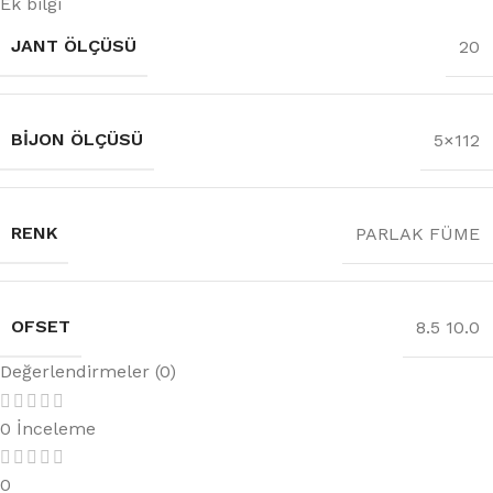
Ek bilgi
JANT ÖLÇÜSÜ
20
BIJON ÖLÇÜSÜ
5×112
RENK
PARLAK FÜME
OFSET
8.5 10.0
Değerlendirmeler (0)
0 İnceleme
0