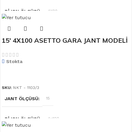
BIJON ÖLÇÜSÜ
4X98
OFSET
5.5 J
15′ 4X100 ASETTO GARA JANT MODELİ
RENK
Gri
Stokta
DEVAMINI OKU
SKU:
NKT - 1103/3
JANT ÖLÇÜSÜ
15
BIJON ÖLÇÜSÜ
4×100