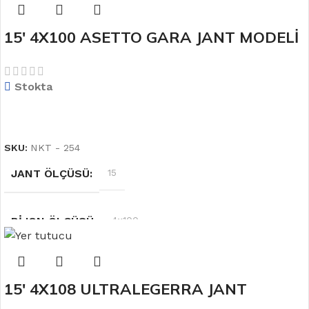
RENK
Mat Bronz
15′ 4X100 ASETTO GARA JANT MODELİ
OFSET
6.5''
Stokta
DEVAMINI OKU
SKU:
NKT - 254
JANT ÖLÇÜSÜ
15
BIJON ÖLÇÜSÜ
4×100
RENK
Gri
15′ 4X108 ULTRALEGERRA JANT