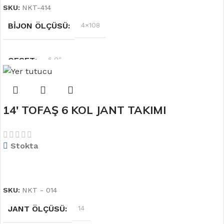
SKU:
NKT-414
BIJON ÖLÇÜSÜ
4×108
OFSET
6.0''
RENK
Siyah
14′ TOFAŞ 6 KOL JANT TAKIMI
JANT ÖLÇÜSÜ
14
Stokta
DEVAMINI OKU
SKU:
NKT - 014
JANT ÖLÇÜSÜ
14