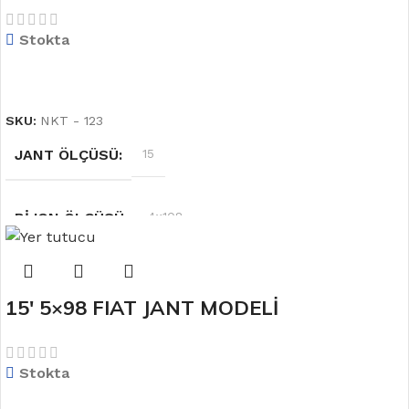
MODELİ
OFSET
6.5''
Stokta
DEVAMINI OKU
SKU:
NKT - 123
JANT ÖLÇÜSÜ
15
BIJON ÖLÇÜSÜ
4×108
RENK
Gümüş
15′ 5×98 FIAT JANT MODELİ
OFSET
6.5''
Stokta