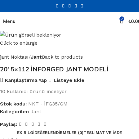
0
Menu
₺
0.0
Click to enlarge
jant Noktası
Jant
Back to products
20′ 5×112 İNFORGED JANT MODELİ
Karşılaştırma Yap
Listeye Ekle
10
kullanıcı ürünü inceliyor.
Stok kodu:
NKT - İFG35/GM
Kategoriler:
Jant
Paylaş:
EK BILGI
DEĞERLENDIRMELER (0)
TESLIMAT VE İADE