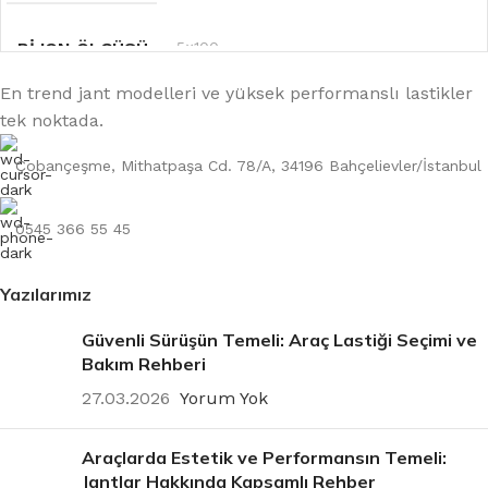
BIJON ÖLÇÜSÜ
5×100
En trend jant modelleri ve yüksek performanslı lastikler
tek noktada.
RENK
Gri
Çobançeşme, Mithatpaşa Cd. 78/A, 34196 Bahçelievler/İstanbul
OFSET
6.0''
0545 366 55 45
Yazılarımız
Güvenli Sürüşün Temeli: Araç Lastiği Seçimi ve
Bakım Rehberi
27.03.2026
Yorum Yok
Araçlarda Estetik ve Performansın Temeli:
Jantlar Hakkında Kapsamlı Rehber