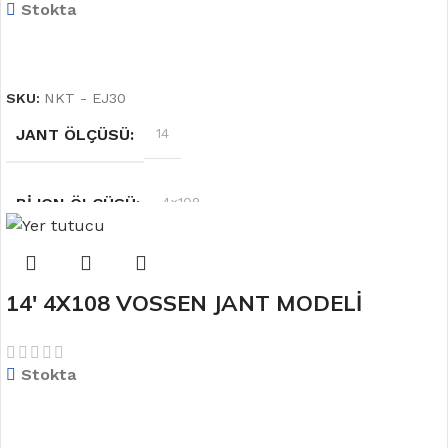
Stokta
DEVAMINI OKU
SKU:
NKT - EJ30
JANT ÖLÇÜSÜ
14
BIJON ÖLÇÜSÜ
4×108
RENK
Siyah
14′ 4X108 VOSSEN JANT MODELİ
OFSET
6.0''
Stokta
DEVAMINI OKU