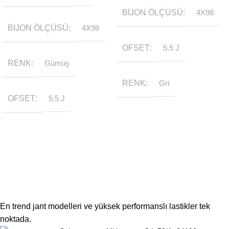
BIJON ÖLÇÜSÜ
4X98
BIJON ÖLÇÜSÜ
4X98
OFSET
5.5 J
RENK
Gümüş
RENK
Gri
OFSET
5.5 J
En trend jant modelleri ve yüksek performanslı lastikler tek
noktada.