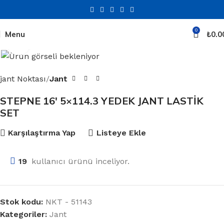
0
Menu
₺
0.0
Click to enlarge
jant Noktası
Jant
STEPNE 16′ 5×114.3 YEDEK JANT LASTİK
SET
Karşılaştırma Yap
Listeye Ekle
19
kullanıcı ürünü inceliyor.
Stok kodu:
NKT - 51143
Kategoriler:
Jant