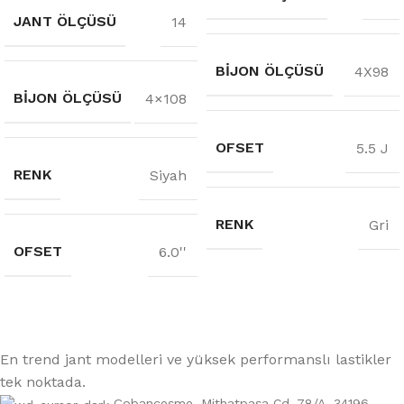
JANT ÖLÇÜSÜ
14
BIJON ÖLÇÜSÜ
4X98
BIJON ÖLÇÜSÜ
4×108
OFSET
5.5 J
RENK
Siyah
RENK
Gri
OFSET
6.0''
En trend jant modelleri ve yüksek performanslı lastikler
tek noktada.
Çobançeşme, Mithatpaşa Cd. 78/A, 34196