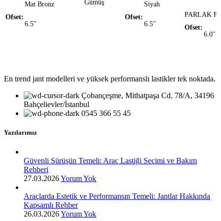
Gümüş
Mat Bronz
Siyah
PARLAK F
Ofset
Ofset
6.5''
6.5''
Ofset
6.0''
En trend jant modelleri ve yüksek performanslı lastikler tek noktada.
Çobançeşme, Mithatpaşa Cd. 78/A, 34196
Bahçelievler/İstanbul
0545 366 55 45
Yazılarımız
Güvenli Sürüşün Temeli: Araç Lastiği Seçimi ve Bakım
Rehberi
27.03.2026
Yorum Yok
Araçlarda Estetik ve Performansın Temeli: Jantlar Hakkında
Kapsamlı Rehber
26.03.2026
Yorum Yok