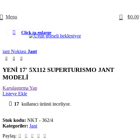
0
Menu
₺
0.00
Click to enlarge
jant Noktası
Jant
YENİ 17′ 5X112 SUPERTURISMO JANT
MODELİ
Karşılaştırma Yap
Listeye Ekle
17
kullanıcı ürünü inceliyor.
Stok kodu:
NKT - 362/4
Kategoriler:
Jant
Paylaş: