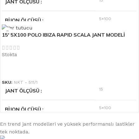
JANT ÖLÇÜSÜ
5×100
BIJON ÖLÇÜSÜ
15′ 5X100 POLO IBIZA RAPID SCALA JANT MODELİ
Siyah
RENK
Stokta
6.5''
OFSET
DEVAMINI OKU
SKU:
NKT - 511/1
15
JANT ÖLÇÜSÜ
5×100
BIJON ÖLÇÜSÜ
En trend jant modelleri ve yüksek performanslı lastikler
Gri
RENK
tek noktada.