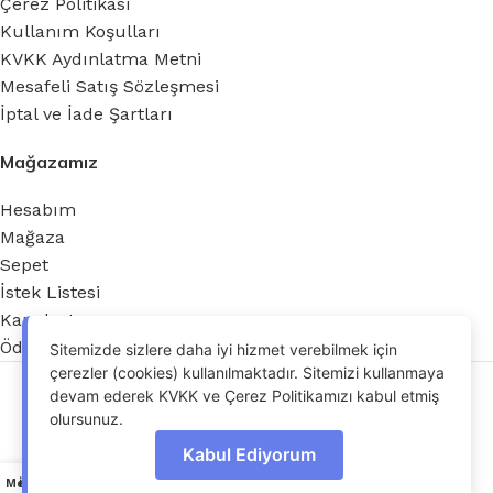
Çerez Politikası
Kullanım Koşulları
KVKK Aydınlatma Metni
Mesafeli Satış Sözleşmesi
İptal ve İade Şartları
Mağazamız
Hesabım
Mağaza
Sepet
İstek Listesi
Karşılaştır
Ödeme
Sitemizde sizlere daha iyi hizmet verebilmek için
çerezler (cookies) kullanılmaktadır. Sitemizi kullanmaya
Jant Noktası 2026 - Tüm hakları saklıdır.
devam ederek KVKK ve Çerez Politikamızı kabul etmiş
OdrinDigital
tarafından geliştirildi.
olursunuz.
Kabul Ediyorum
YENİ 18′ 5X112 VOLKSWAGEN
0
Menu
İstek Listesi
Karşılaştır