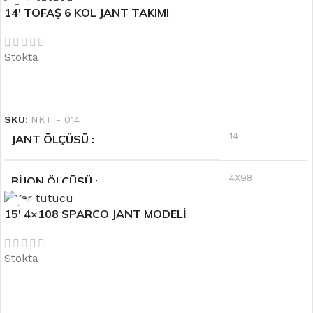
14′ TOFAŞ 6 KOL JANT TAKIMI
Siyah
RENK
Stokta
6.0''
OFSET
DEVAMINI OKU
SKU:
NKT - 014
14
JANT ÖLÇÜSÜ
4X98
BIJON ÖLÇÜSÜ
15′ 4×108 SPARCO JANT MODELİ
5.5 J
OFSET
Stokta
Gri
RENK
DEVAMINI OKU