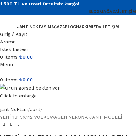
1.500 TL ve üzeri ücretsiz kargo!
BLOG
MAĞAZA
İLETIŞIM
JANT NOKTASI
MAĞAZA
BLOG
HAKKIMIZDA
İLETIŞIM
Giriş / Kayıt
Arama
İstek Listesi
0
items
₺
0.00
Menu
0
items
₺
0.00
Click to enlarge
jant Noktası
Jant
YENİ 18′ 5X112 VOLKSWAGEN VERONA JANT MODELİ