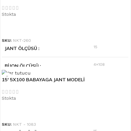
Stokta
6.5''
OFSET
DEVAMINI OKU
SKU:
NKT-260
15
JANT ÖLÇÜSÜ
4×108
BIJON ÖLÇÜSÜ
15′ 5X100 BABAYAGA JANT MODELİ
Gri
RENK
Stokta
6.5''
OFSET
DEVAMINI OKU
SKU:
NKT - 1083
15