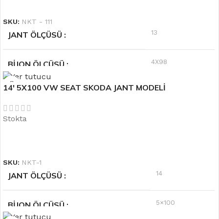
DEVAMINI OKU
SKU:
NKT - 111
13
JANT ÖLÇÜSÜ
4X98
BIJON ÖLÇÜSÜ
14′ 5X100 VW SEAT SKODA JANT MODELİ
Gümüş
RENK
Stokta
6.0''
OFSET
DEVAMINI OKU
SKU:
NKT-1
14
JANT ÖLÇÜSÜ
5×100
BIJON ÖLÇÜSÜ