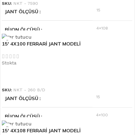
SKU:
NKT - 7590
15
JANT ÖLÇÜSÜ
4×108
BIJON ÖLÇÜSÜ
15′ 4X100 FERRARİ JANT MODELİ
Beyaz
RENK
Stokta
6.5''
OFSET
DEVAMINI OKU
SKU:
NKT - 260 B/D
15
JANT ÖLÇÜSÜ
4×100
BIJON ÖLÇÜSÜ
15′ 4X108 FERRARİ JANT MODELİ
Siyah
RENK