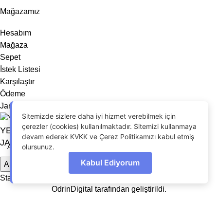
Mağazamız
Hesabım
Mağaza
Sepet
İstek Listesi
Karşılaştır
Ödeme
Jant Noktası 2026 - Tüm hakları saklıdır.
Sitemizde sizlere daha iyi hizmet verebilmek için
çerezler (cookies) kullanılmaktadır. Sitemizi kullanmaya
YENİ 22′ 5X120 LAND ROVER – RANGE ROVER
devam ederek KVKK ve Çerez Politikamızı kabul etmiş
JANT MODELİ
olursunuz.
Kabul Ediyorum
Arama
Start typing to see products you are looking for.
OdrinDigital
tarafından geliştirildi.
Menu