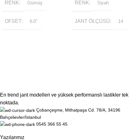
RENK
Gümüş
RENK
Siyah
OFSET
6.0''
JANT ÖLÇÜSÜ
14
En trend jant modelleri ve yüksek performanslı lastikler tek
noktada.
Çobançeşme, Mithatpaşa Cd. 78/A, 34196
Bahçelievler/İstanbul
0545 366 55 45
Yazılarımız