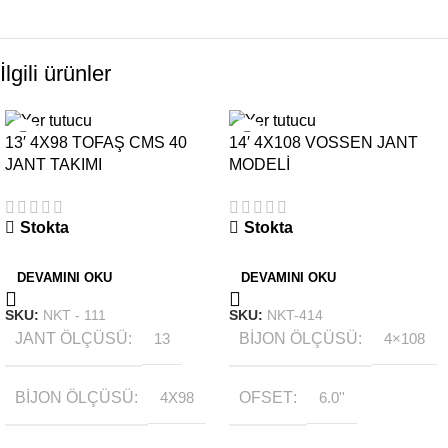
İlgili ürünler
13′ 4X98 TOFAŞ CMS 40
14′ 4X108 VOSSEN JANT
JANT TAKIMI
MODELİ
Stokta
Stokta
DEVAMINI OKU
DEVAMINI OKU
SKU:
NKT - 111
SKU:
NKT-414
JANT ÖLÇÜSÜ
13
BIJON ÖLÇÜSÜ
4×108
BIJON ÖLÇÜSÜ
4X98
OFSET
6.0''