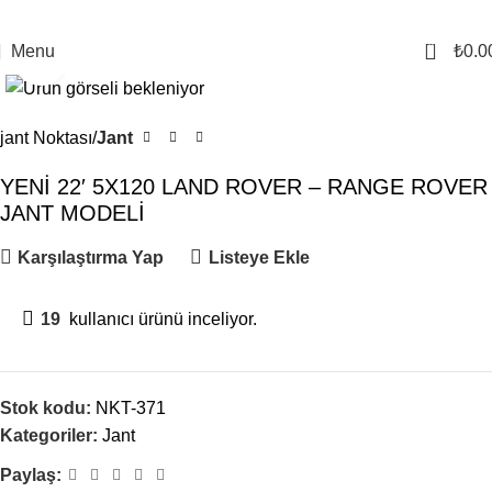
0
Menu
₺
0.0
Click to enlarge
jant Noktası
Jant
YENİ 22′ 5X120 LAND ROVER – RANGE ROVER
JANT MODELİ
Karşılaştırma Yap
Listeye Ekle
19
kullanıcı ürünü inceliyor.
Stok kodu:
NKT-371
Kategoriler:
Jant
Paylaş: