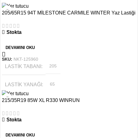
205/65R15 94T MİLESTONE CARMILE WINTER Yaz Lastiği
MEVSIM
YAZ
Stokta
JANT ÖLÇÜSÜ
17
DEVAMINI OKU
SKU:
NKT-125960
LASTIK TABANI
205
LASTIK YANAĞI
65
215/35R19 85W XL R330 WINRUN
MEVSIM
YAZ
Stokta
JANT ÖLÇÜSÜ
15
DEVAMINI OKU