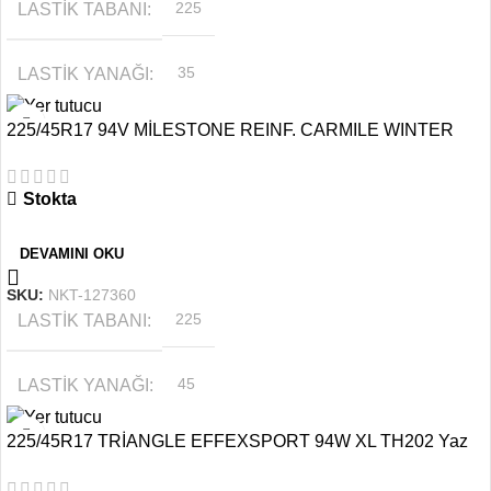
LASTIK TABANI
225
LASTIK YANAĞI
35
225/45R17 94V MİLESTONE REINF. CARMILE WINTER
MEVSIM
YAZ
Stokta
JANT ÖLÇÜSÜ
20
DEVAMINI OKU
SKU:
NKT-127360
LASTIK TABANI
225
LASTIK YANAĞI
45
225/45R17 TRİANGLE EFFEXSPORT 94W XL TH202 Yaz
MEVSIM
Kış
Lastiği