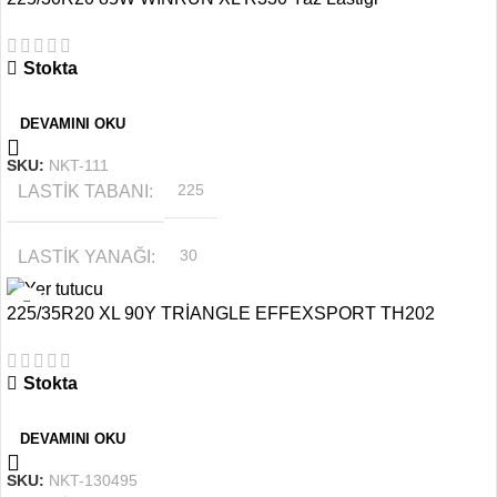
MEVSIM
Kış
Stokta
JANT ÖLÇÜSÜ
17
DEVAMINI OKU
SKU:
NKT-111
LASTIK TABANI
225
LASTIK YANAĞI
30
225/35R20 XL 90Y TRİANGLE EFFEXSPORT TH202
MEVSIM
YAZ
Stokta
JANT ÖLÇÜSÜ
20
DEVAMINI OKU
SKU:
NKT-130495