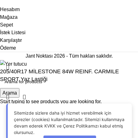
Hesabım
Mağaza
Sepet
İstek Listesi
Karşılaştır
Ödeme
Jant Noktası 2026 - Tüm hakları saklıdır.
205/40R17 MİLESTONE 84W REINF. CARMILE
SPORT Yaz Lastiği
Arama
Start typing to see products you are looking for.
OdrinDigital
tarafından geliştirildi.
Sitemizde sizlere daha iyi hizmet verebilmek için
Menu
çerezler (cookies) kullanılmaktadır. Sitemizi kullanmaya
devam ederek KVKK ve Çerez Politikamızı kabul etmiş
İstek Listesi
olursunuz.