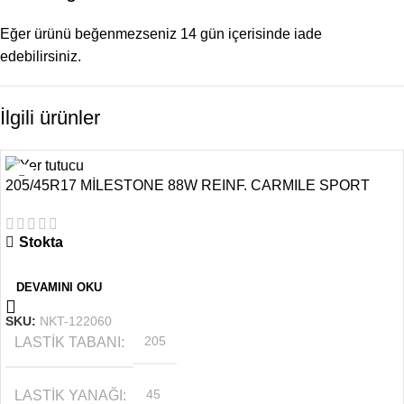
Eğer ürünü beğenmezseniz 14 gün içerisinde iade
edebilirsiniz.
İlgili ürünler
205/45R17 MİLESTONE 88W REINF. CARMILE SPORT
Stokta
DEVAMINI OKU
SKU:
NKT-122060
LASTIK TABANI
205
LASTIK YANAĞI
45