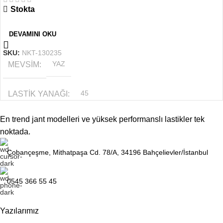
Stokta
JANT ÖLÇÜSÜ
17
DEVAMINI OKU
SKU:
NKT-130235
MEVSIM
YAZ
LASTIK YANAĞI
45
En trend jant modelleri ve yüksek performanslı lastikler tek
LASTIK TABANI
225
noktada.
JANT ÖLÇÜSÜ
17
Çobançeşme, Mithatpaşa Cd. 78/A, 34196 Bahçelievler/İstanbul
0545 366 55 45
Yazılarımız