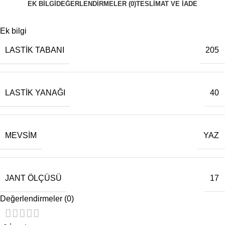
EK BILGI
DEĞERLENDIRMELER (0)
TESLIMAT VE İADE
Ek bilgi
LASTIK TABANI
205
LASTIK YANAĞI
40
MEVSIM
YAZ
JANT ÖLÇÜSÜ
17
Değerlendirmeler (0)