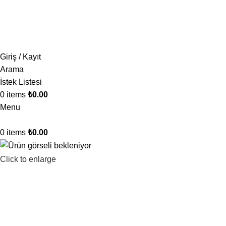
1.500 TL ve üzeri ücretsiz kargo!
Giriş / Kayıt
Arama
İstek Listesi
0
items
₺
0.00
Menu
0
items
₺
0.00
Click to enlarge