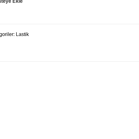
steye Ekle
oriler:
Lastik