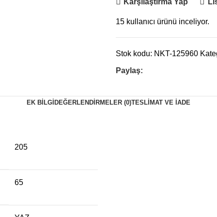
Karşılaştırma Yap
Li
15
kullanıcı ürünü inceliyor.
Stok kodu:
NKT-125960
Kateg
Paylaş:
EK BILGI
DEĞERLENDIRMELER (0)
TESLIMAT VE İADE
205
65