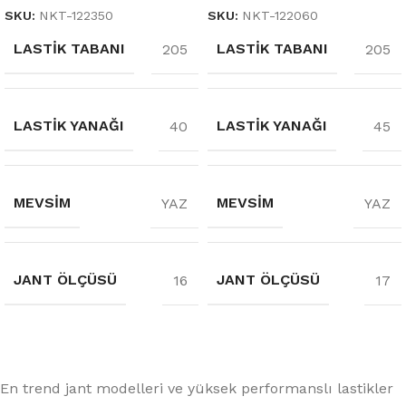
SKU:
NKT-122350
SKU:
NKT-122060
LASTIK TABANI
LASTIK TABANI
205
205
LASTIK YANAĞI
LASTIK YANAĞI
40
45
MEVSIM
MEVSIM
YAZ
YAZ
JANT ÖLÇÜSÜ
JANT ÖLÇÜSÜ
16
17
En trend jant modelleri ve yüksek performanslı lastikler