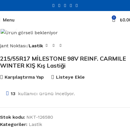
0
Menu
₺
0.0
Click to enlarge
jant Noktası
Lastik
215/55R17 MİLESTONE 98V REINF. CARMILE
WINTER KIŞ Kış Lastiği
Karşılaştırma Yap
Listeye Ekle
13
kullanıcı ürünü inceliyor.
Stok kodu:
NKT-126580
Kategoriler:
Lastik