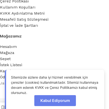
Çerez Politikası
Kullanım Koşulları
KVKK Aydınlatma Metni
Mesafeli Satış Sözleşmesi
İptal ve İade Şartları
Mağazamız
Hesabım
Mağaza
Sepet
İstek Listesi
Karşılaştır
Ödeme
Sitemizde sizlere daha iyi hizmet verebilmek için
çerezler (cookies) kullanılmaktadır. Sitemizi kullanmaya
Jant Noktası 2026 - Tüm hakları saklıdır.
devam ederek KVKK ve Çerez Politikamızı kabul etmiş
OdrinDigital
tarafından geliştirildi.
olursunuz.
Kabul Ediyorum
225/45R17 94W MİLESTONE REINF.
0