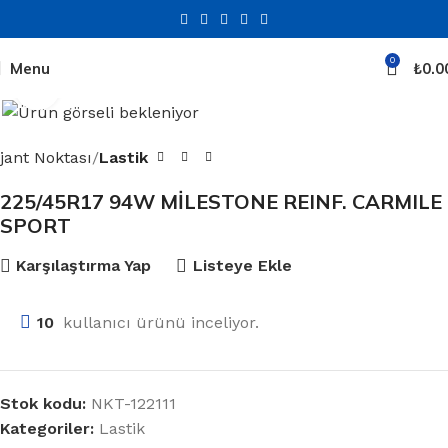
0
Menu
₺
0.0
Click to enlarge
jant Noktası
Lastik
225/45R17 94W MİLESTONE REINF. CARMILE
SPORT
Karşılaştırma Yap
Listeye Ekle
10
kullanıcı ürünü inceliyor.
Stok kodu:
NKT-122111
Kategoriler:
Lastik