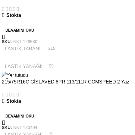
KIŞ Kış Lastiği
Stokta
JANT ÖLÇÜSÜ
17
DEVAMINI OKU
SKU:
NKT-126580
LASTIK TABANI
215
LASTIK YANAĞI
55
215/75R16C GİSLAVED 8PR 113/111R COMSPEED 2 Yaz
MEVSIM
Kış
Lastiği
Stokta
JANT ÖLÇÜSÜ
17
DEVAMINI OKU
SKU:
NKT-130404
LASTIK YANAĞI
75