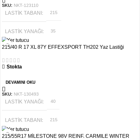
SKU:
NKT-123110
LASTIK TABANI
215
LASTIK YANAĞI
35
215/40 R 17 XL 87Y EFFEXSPORT TH202 Yaz Lastiği
MEVSIM
YAZ
Stokta
JANT ÖLÇÜSÜ
19
DEVAMINI OKU
SKU:
NKT-130493
LASTIK YANAĞI
40
LASTIK TABANI
215
215/55R17 MİLESTONE 98V REINF. CARMILE WINTER
MEVSIM
YAZ