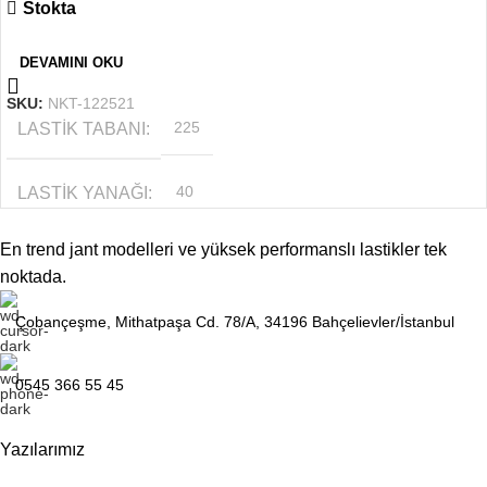
Stokta
JANT ÖLÇÜSÜ
20
DEVAMINI OKU
SKU:
NKT-122521
LASTIK TABANI
225
LASTIK YANAĞI
40
En trend jant modelleri ve yüksek performanslı lastikler tek
MEVSIM
YAZ
noktada.
JANT ÖLÇÜSÜ
18
Çobançeşme, Mithatpaşa Cd. 78/A, 34196 Bahçelievler/İstanbul
0545 366 55 45
Yazılarımız