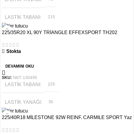
LASTIK TABANI
215
225/35R20 XL 90Y TRİANGLE EFFEXSPORT TH202
MEVSIM
YAZ
Stokta
JANT ÖLÇÜSÜ
16
DEVAMINI OKU
SKU:
NKT-130495
LASTIK TABANI
225
LASTIK YANAĞI
35
225/40R18 MİLESTONE 92W REINF. CARMILE SPORT Yaz
MEVSIM
YAZ
Lastiği