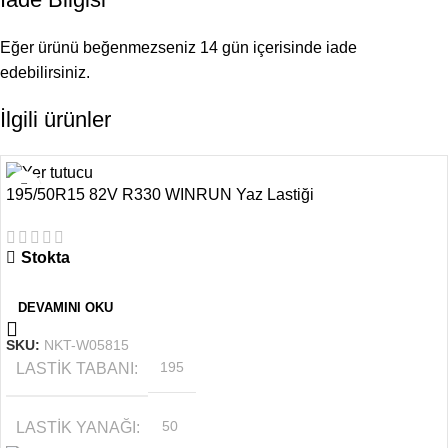
Eğer ürünü beğenmezseniz 14 gün içerisinde iade
edebilirsiniz.
İlgili ürünler
195/50R15 82V R330 WINRUN Yaz Lastiği
Stokta
DEVAMINI OKU
SKU:
NKT-W05815
LASTIK TABANI
195
LASTIK YANAĞI
50