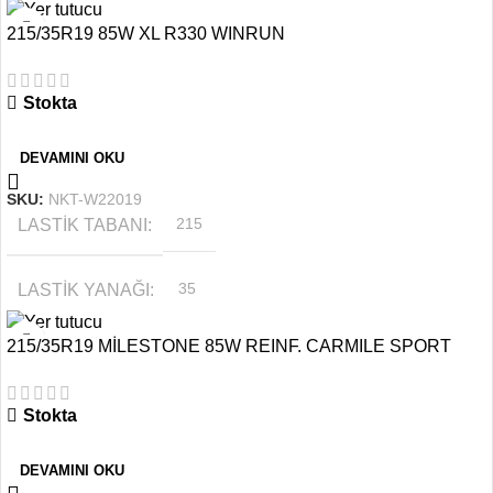
215/35R19 85W XL R330 WINRUN
MEVSIM
YAZ
Stokta
JANT ÖLÇÜSÜ
15
DEVAMINI OKU
SKU:
NKT-W22019
LASTIK TABANI
215
LASTIK YANAĞI
35
215/35R19 MİLESTONE 85W REINF. CARMILE SPORT
MEVSIM
YAZ
Stokta
JANT ÖLÇÜSÜ
19
DEVAMINI OKU