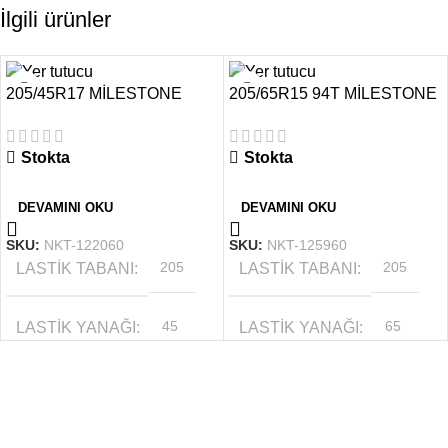
İlgili ürünler
205/45R17 MİLESTONE
205/65R15 94T MİLESTONE
88W REINF. CARMILE
CARMILE WINTER Yaz
SPORT
Lastiği
Stokta
Stokta
DEVAMINI OKU
DEVAMINI OKU
SKU:
NKT-122060
SKU:
NKT-125960
LASTIK TABANI
205
LASTIK TABANI
205
LASTIK YANAĞI
45
LASTIK YANAĞI
65
MEVSIM
YAZ
MEVSIM
YAZ
JANT ÖLÇÜSÜ
17
JANT ÖLÇÜSÜ
15