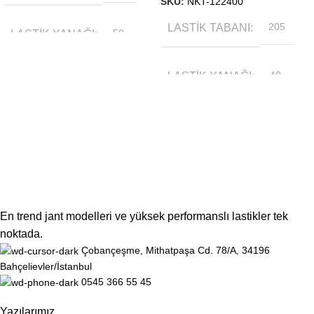
SKU:
NKT-122400
LASTIK TABANI
205
LASTIK YANAĞI
50
LASTIK YANAĞI
40
MEVSIM
YAZ
MEVSIM
YAZ
JANT ÖLÇÜSÜ
15
JANT ÖLÇÜSÜ
17
En trend jant modelleri ve yüksek performanslı lastikler tek
noktada.
Çobançeşme, Mithatpaşa Cd. 78/A, 34196
Bahçelievler/İstanbul
0545 366 55 45
Yazılarımız