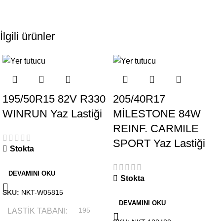
İlgili ürünler
195/50R15 82V R330
205/40R17
WINRUN Yaz Lastiği
MİLESTONE 84W
REINF. CARMILE
SPORT Yaz Lastiği
Stokta
DEVAMINI OKU
Stokta
SKU:
NKT-W05815
DEVAMINI OKU
LASTIK TABANI
195