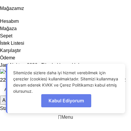
Mağazamız
Hesabım
Mağaza
Sepet
İstek Listesi
Karşılaştır
Ödeme
Jant Noktası 2026 - Tüm hakları saklıdır.
Sitemizde sizlere daha iyi hizmet verebilmek için
çerezler (cookies) kullanılmaktadır. Sitemizi kullanmaya
225/45R19 XL 96Y TRİANGLE EFFEXSPORT TH202
devam ederek KVKK ve Çerez Politikamızı kabul etmiş
olursunuz.
Kabul Ediyorum
Arama
OdrinDigital
tarafından geliştirildi.
Start typing to see products you are looking for.
Menu
İstek Listesi