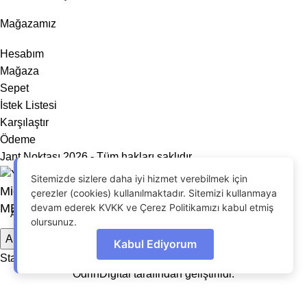
Mağazamız
Hesabım
Mağaza
Sepet
İstek Listesi
Karşılaştır
Ödeme
Jant Noktası 2026 - Tüm hakları saklıdır.
Sitemizde sizlere daha iyi hizmet verebilmek için
Michelin 255/55R18 109W CrossClimate Suv 4
çerezler (cookies) kullanılmaktadır. Sitemizi kullanmaya
devam ederek KVKK ve Çerez Politikamızı kabul etmiş
MEVSİM (2022)
olursunuz.
Arama
Kabul Ediyorum
Start typing to see products you are looking for.
OdrinDigital
tarafından geliştirildi.
Menu