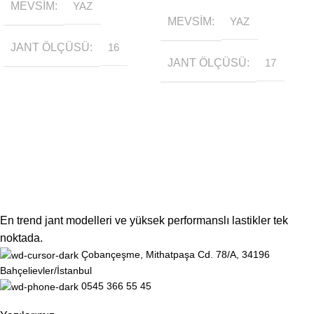
MEVSIM
YAZ
MEVSIM
YAZ
JANT ÖLÇÜSÜ
16
JANT ÖLÇÜSÜ
17
En trend jant modelleri ve yüksek performanslı lastikler tek
noktada.
Çobançeşme, Mithatpaşa Cd. 78/A, 34196
Bahçelievler/İstanbul
0545 366 55 45