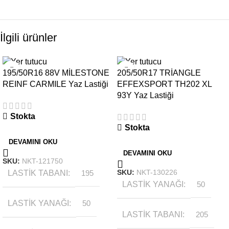
İlgili ürünler
195/50R16 88V MİLESTONE
205/50R17 TRİANGLE
REINF CARMILE Yaz Lastiği
EFFEXSPORT TH202 XL
93Y Yaz Lastiği
Stokta
Stokta
DEVAMINI OKU
DEVAMINI OKU
SKU:
NKT-121750
SKU:
NKT-130226
LASTIK TABANI
195
LASTIK YANAĞI
50
LASTIK YANAĞI
50
LASTIK TABANI
205