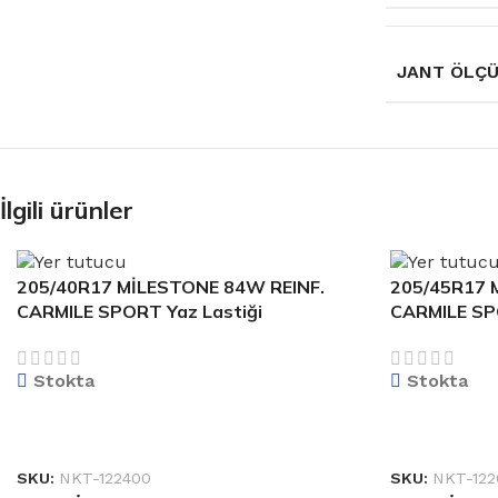
JANT ÖLÇ
İlgili ürünler
205/40R17 MİLESTONE 84W REINF.
205/45R17 
CARMILE SPORT Yaz Lastiği
CARMILE S
Stokta
Stokta
DEVAMINI OKU
DEVAMINI O
SKU:
NKT-122400
SKU:
NKT-122