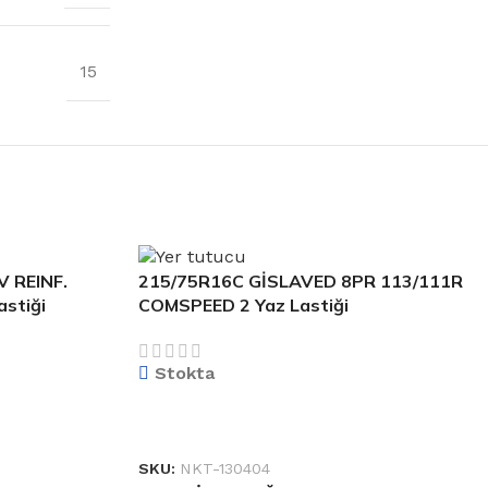
15
 REINF.
215/75R16C GİSLAVED 8PR 113/111R
astiği
COMSPEED 2 Yaz Lastiği
Stokta
DEVAMINI OKU
SKU:
NKT-130404