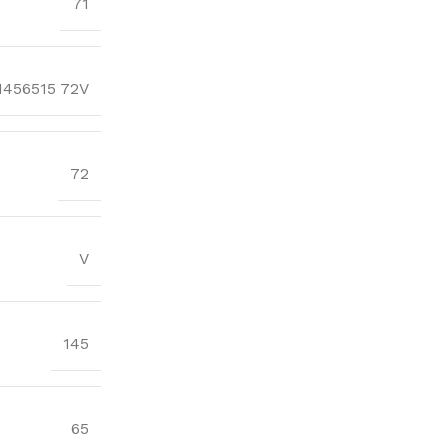
71
1456515 72V
72
V
145
65