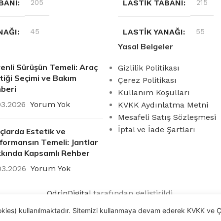
BANI
205
LASTIK TABANI
215
NAĞI
45
LASTIK YANAĞI
55
Yasal Belgeler
YAZ
MEVSIM
Kış
enli Sürüşün Temeli: Araç
Gizlilik Politikası
tiği Seçimi ve Bakım
Çerez Politikası
beri
ÜSÜ
17
JANT ÖLÇÜSÜ
17
Kullanım Koşulları
03.2026
Yorum Yok
KVKK Aydınlatma Metni
Mesafeli Satış Sözleşmesi
İptal ve İade Şartları
çlarda Estetik ve
formansın Temeli: Jantlar
kında Kapsamlı Rehber
03.2026
Yorum Yok
OdrinDigital
tarafından geliştirildi.
ookies) kullanılmaktadır. Sitemizi kullanmaya devam ederek KVKK ve Ç