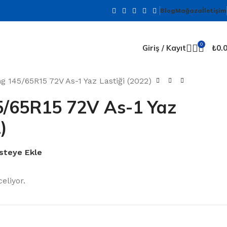
Blog
Mağaza
İletişim
0
Giriş / Kayıt
₺
0.
 145/65R15 72V As-1 Yaz Lastiği (2022)
/65R15 72V As-1 Yaz
)
isteye Ekle
eliyor.