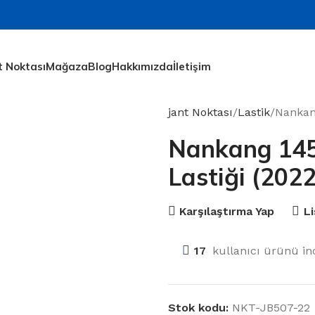
t Noktası
Mağaza
Blog
Hakkımızda
İletişim
jant Noktası
Lastik
Nankang
Nankang 145
Lastiği (2022
Karşılaştırma Yap
L
17
kullanıcı ürünü inc
Stok kodu:
NKT-JB507-22