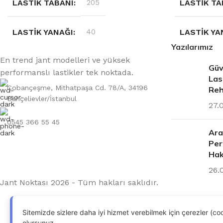
LASTIK TABANI
205
LASTIK TA
LASTIK YANAĞI
40
LASTIK YA
Yazılarımız
En trend jant modelleri ve yüksek
MEVSIM
YAZ
MEVSIM
Güv
performanslı lastikler tek noktada.
Las
Çobançeşme, Mithatpaşa Cd. 78/A, 34196
Reh
JANT ÖLÇÜSÜ
17
JANT ÖLÇ
Bahçelievler/İstanbul
27.
0545 366 55 45
Ara
Per
Hak
26.
Jant Noktası 2026 - Tüm hakları saklıdır.
Sitemizde sizlere daha iyi hizmet verebilmek için çerezler (c
olursunuz.