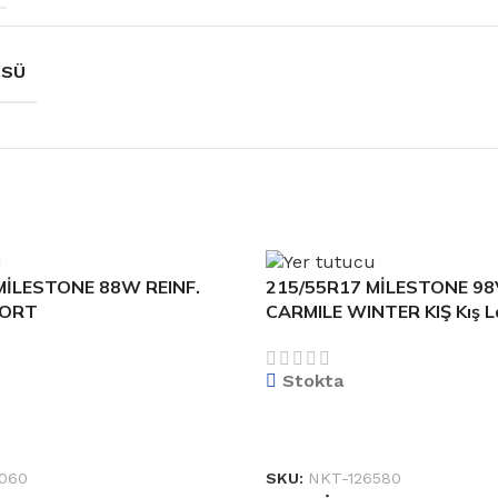
ÜSÜ
MİLESTONE 88W REINF.
215/55R17 MİLESTONE 98V
PORT
CARMILE WINTER KIŞ Kış L
Stokta
KU
DEVAMINI OKU
060
SKU:
NKT-126580