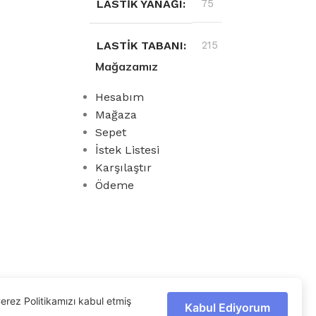
LASTIK YANAĞI
75
LASTIK TABANI
215
Mağazamız
MEVSIM
YAZ
Hesabım
Mağaza
JANT ÖLÇÜSÜ
16
Sepet
İstek Listesi
Karşılaştır
Ödeme
erez Politikamızı kabul etmiş
Kabul Ediyorum