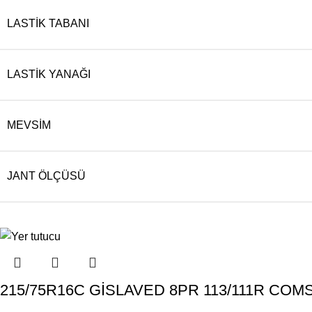
LASTIK TABANI
LASTIK YANAĞI
MEVSIM
JANT ÖLÇÜSÜ
215/75R16C GİSLAVED 8PR 113/111R COMSP