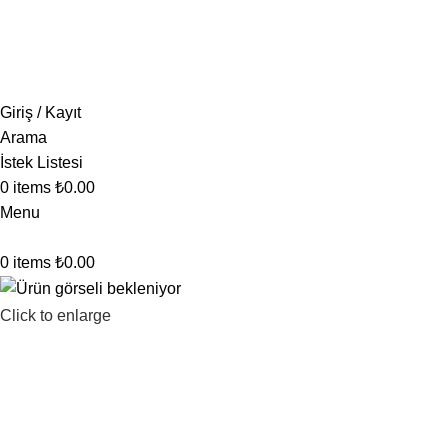
1.500 TL ve üzeri ücretsiz kargo!
Giriş / Kayıt
Arama
İstek Listesi
0
items
₺
0.00
Menu
0
items
₺
0.00
Click to enlarge