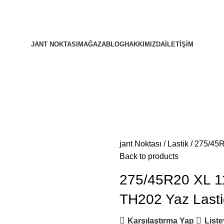
JANT NOKTASI
MAĞAZA
BLOG
HAKKIMIZDA
İLETIŞIM
jant Noktası
Lastik
275/45
Back to products
275/45R20 XL
TH202 Yaz Lasti
Karşılaştırma Yap
Liste