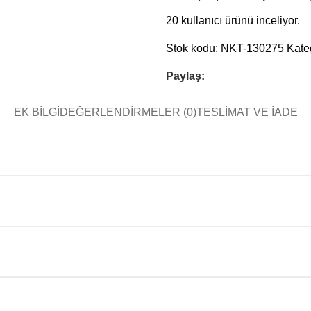
20
kullanıcı ürünü inceliyor.
Stok kodu:
NKT-130275
Kateg
Paylaş:
EK BILGI
DEĞERLENDIRMELER (0)
TESLIMAT VE İADE