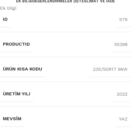
EK BILGI
DEĞERLENDIRMELER (0)
TESLIMAT VE İADE
Ek bilgi
ID
579
PRODUCTID
55398
ÜRÜN KISA KODU
235/50R17 96W
ÜRETIM YILI
2022
MEVSIM
YAZ