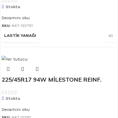
Stokta
JANT ÖLÇÜSÜ
18
Devamını oku
SKU:
NKT-122701
LASTIK YANAĞI
40
LASTIK TABANI
225
225/45R17 94W MİLESTONE REINF.
MEVSIM
YAZ
CARMILE SPORT
Stokta
JANT ÖLÇÜSÜ
19
Devamını oku
SKU:
NKT-122111