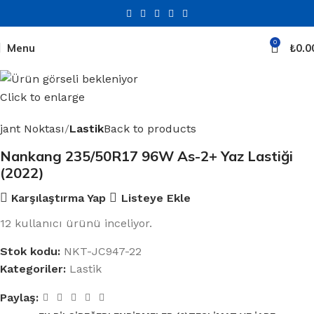
0
Menu
₺
0.0
Click to enlarge
jant Noktası
Lastik
Back to products
Nankang 235/50R17 96W As-2+ Yaz Lastiği
(2022)
Karşılaştırma Yap
Listeye Ekle
12
kullanıcı ürünü inceliyor.
Stok kodu:
NKT-JC947-22
Kategoriler:
Lastik
Paylaş: