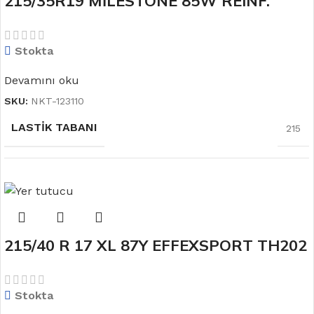
215/35R19 MİLESTONE 85W REINF.
CARMILE SPORT
Stokta
Devamını oku
SKU:
NKT-123110
LASTIK TABANI
215
LASTIK YANAĞI
35
215/40 R 17 XL 87Y EFFEXSPORT TH202
MEVSIM
YAZ
Yaz Lastiği
Stokta
JANT ÖLÇÜSÜ
19