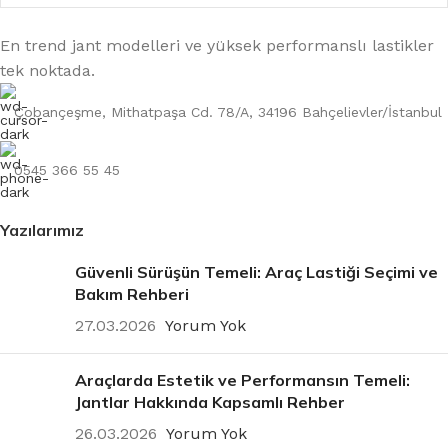
LASTIK YANAĞI
45
En trend jant modelleri ve yüksek performanslı lastikler
tek noktada.
MEVSIM
YAZ
Çobançeşme, Mithatpaşa Cd. 78/A, 34196 Bahçelievler/İstanbul
0545 366 55 45
JANT ÖLÇÜSÜ
19
Yazılarımız
Güvenli Sürüşün Temeli: Araç Lastiği Seçimi ve
Bakım Rehberi
27.03.2026
Yorum Yok
Araçlarda Estetik ve Performansın Temeli:
Jantlar Hakkında Kapsamlı Rehber
26.03.2026
Yorum Yok