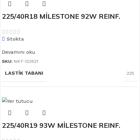
225/40R18 MİLESTONE 92W REINF.
MEVSIM
YAZ
CARMILE SPORT Yaz Lastiği
Stokta
JANT ÖLÇÜSÜ
20
Devamını oku
SKU:
NKT-122521
LASTIK TABANI
225
LASTIK YANAĞI
40
225/40R19 93W MİLESTONE REINF.
MEVSIM
YAZ
CARMILE SPORT Yaz Lastiği