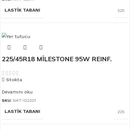
LASTIK TABANI
225
LASTIK YANAĞI
45
225/45R18 MİLESTONE 95W REINF.
MEVSIM
YAZ
CARMILE SPORT Yaz Lastiği
Stokta
JANT ÖLÇÜSÜ
17
Devamını oku
SKU:
NKT-122201
LASTIK TABANI
225