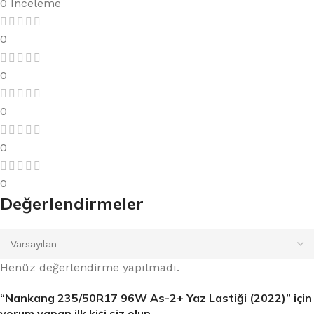
0 İnceleme
0
0
0
0
0
Değerlendirmeler
Henüz değerlendirme yapılmadı.
“Nankang 235/50R17 96W As-2+ Yaz Lastiği (2022)” için
yorum yapan ilk kişi siz olun