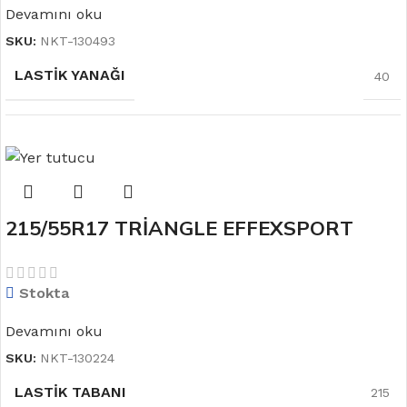
Devamını oku
SKU:
NKT-130493
LASTIK YANAĞI
40
LASTIK TABANI
215
215/55R17 TRİANGLE EFFEXSPORT
MEVSIM
YAZ
TH202 XL 98Y Yaz Lastiği
Stokta
JANT ÖLÇÜSÜ
17
Devamını oku
SKU:
NKT-130224
LASTIK TABANI
215