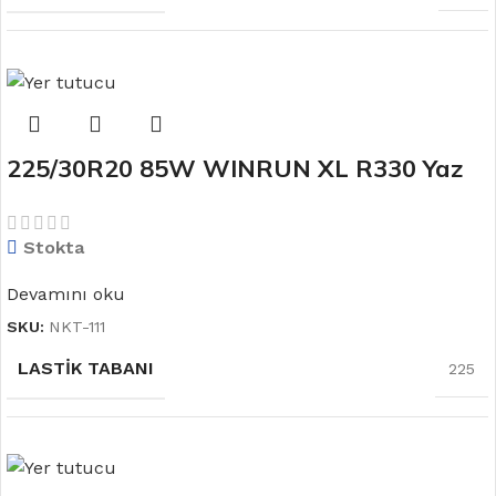
LASTIK YANAĞI
55
225/30R20 85W WINRUN XL R330 Yaz
MEVSIM
YAZ
Lastiği
Stokta
JANT ÖLÇÜSÜ
17
Devamını oku
SKU:
NKT-111
LASTIK TABANI
225
LASTIK YANAĞI
30