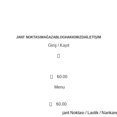
JANT NOKTASI
MAĞAZA
BLOG
HAKKIMIZDA
İLETIŞIM
Giriş / Kayıt
0
₺
0.00
Menu
0
₺
0.00
jant Noktası
Lastik
Nankang