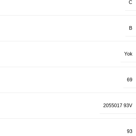
C
B
Yok
69
2055017 93V
93