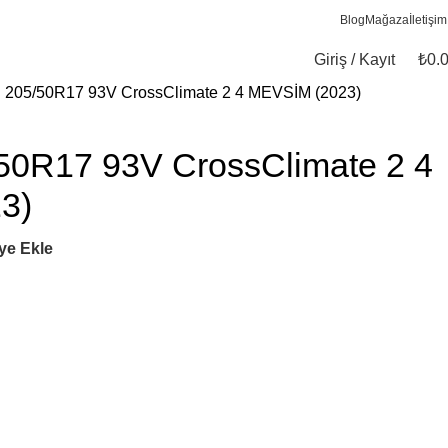
Blog
Mağaza
İletişim
Giriş / Kayıt
₺
0.
n 205/50R17 93V CrossClimate 2 4 MEVSİM (2023)
/50R17 93V CrossClimate 2 4
3)
ye Ekle