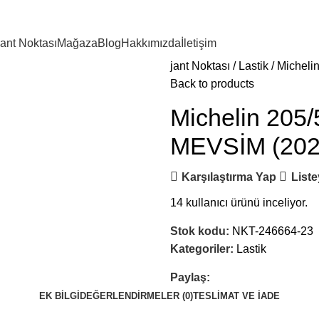
ant Noktası
Mağaza
Blog
Hakkımızda
İletişim
jant Noktası
Lastik
Micheli
Back to products
Michelin 205
MEVSİM (202
Karşılaştırma Yap
Liste
14
kullanıcı ürünü inceliyor.
Stok kodu:
NKT-246664-23
Kategoriler:
Lastik
Paylaş:
EK BILGI
DEĞERLENDIRMELER (0)
TESLIMAT VE İADE